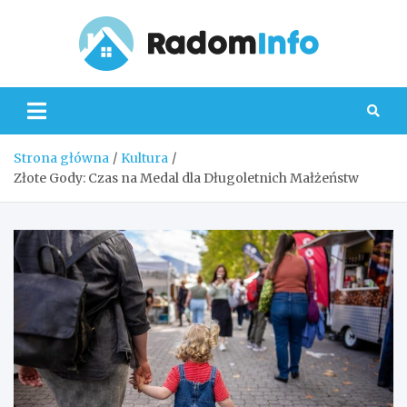
Skip
to
content
Radom
Strona główna
Kultura
Złote Gody: Czas na Medal dla Długoletnich Małżeństw