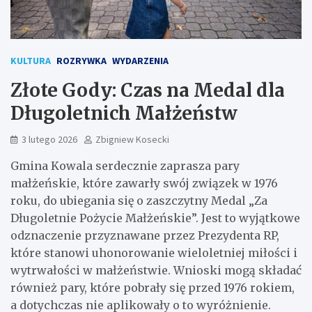
KULTURA
ROZRYWKA
WYDARZENIA
Złote Gody: Czas na Medal dla
Długoletnich Małżeństw
3 lutego 2026
Zbigniew Kosecki
Gmina Kowala serdecznie zaprasza pary
małżeńskie, które zawarły swój związek w 1976
roku, do ubiegania się o zaszczytny Medal „Za
Długoletnie Pożycie Małżeńskie”. Jest to wyjątkowe
odznaczenie przyznawane przez Prezydenta RP,
które stanowi uhonorowanie wieloletniej miłości i
wytrwałości w małżeństwie. Wnioski mogą składać
również pary, które pobrały się przed 1976 rokiem,
a dotychczas nie aplikowały o to wyróżnienie.