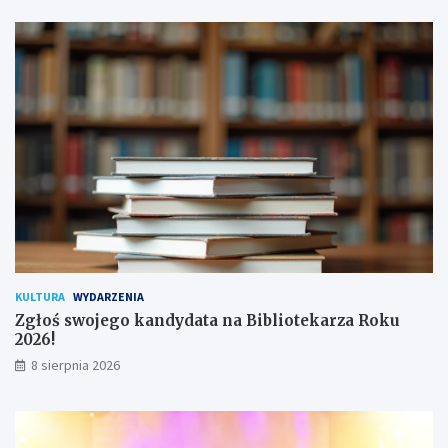
s
o
a
d
n
y
a
c
!
h
u
ż
y
t
k
o
w
n
i
k
KULTURA
WYDARZENIA
ó
Zgłoś swojego kandydata na Bibliotekarza Roku
w
2026!
8 sierpnia 2026