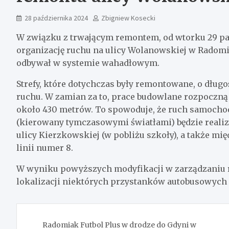
28 października 2024
Zbigniew Kosecki
W związku z trwającym remontem, od wtorku 29 p
organizację ruchu na ulicy Wolanowskiej w Radomiu
odbywał w systemie wahadłowym.
Strefy, które dotychczas były remontowane, o długo
ruchu. W zamian za to, prace budowlane rozpoczną
około 430 metrów. To spowoduje, że ruch samocho
(kierowany tymczasowymi światłami) będzie reali
ulicy Kierzkowskiej (w pobliżu szkoły), a także m
linii numer 8.
W wyniku powyższych modyfikacji w zarządzaniu
lokalizacji niektórych przystanków autobusowych 
Nawigacja
Radomiak Futbol Plus w drodze do Gdyni w