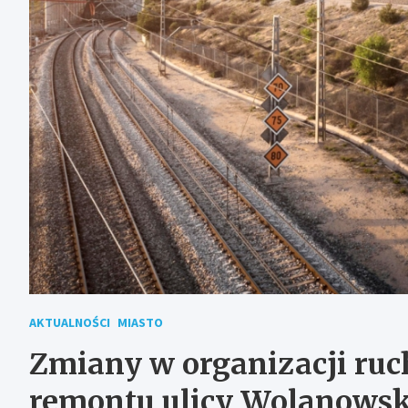
AKTUALNOŚCI
MIASTO
Zmiany w organizacji ru
remontu ulicy Wolanowsk