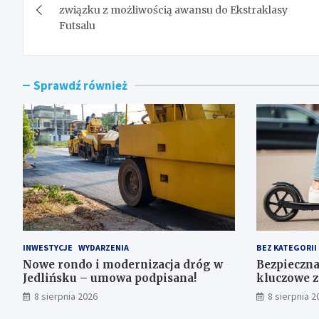
wpisu
związku z możliwością awansu do Ekstraklasy
Futsalu
Sprawdź również
INWESTYCJE
WYDARZENIA
BEZ KATEGORII
Nowe rondo i modernizacja dróg w
Bezpieczna
Jedlińsku – umowa podpisana!
kluczowe z
użytkowni
8 sierpnia 2026
8 sierpnia 2