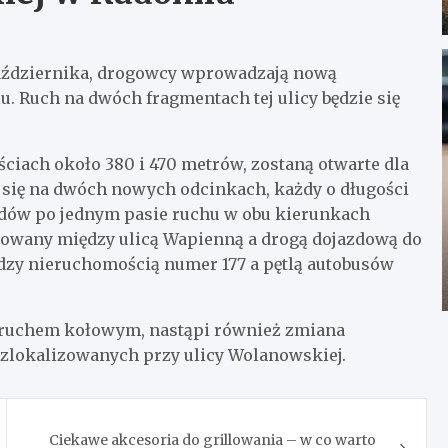
aździernika, drogowcy wprowadzają nową
. Ruch na dwóch fragmentach tej ulicy będzie się
ściach około 380 i 470 metrów, zostaną otwarte dla
 się na dwóch nowych odcinkach, każdy o długości
dów po jednym pasie ruchu w obu kierunkach
zowany między ulicą Wapienną a drogą dojazdową do
iędzy nieruchomością numer 177 a pętlą autobusów
 ruchem kołowym, nastąpi również zmiana
zlokalizowanych przy ulicy Wolanowskiej.
Ciekawe akcesoria do grillowania – w co warto