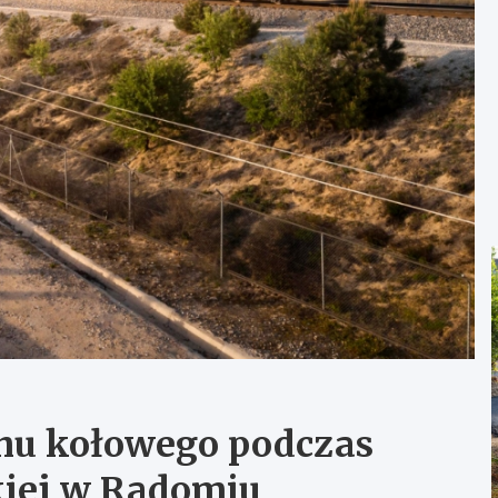
chu kołowego podczas
iej w Radomiu