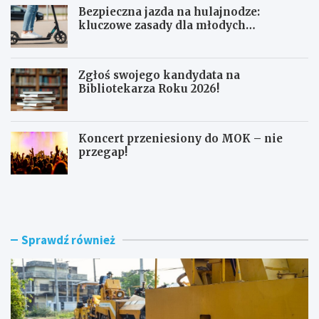
Bezpieczna jazda na hulajnodze:
kluczowe zasady dla młodych
użytkowników
Zgłoś swojego kandydata na
Bibliotekarza Roku 2026!
Koncert przeniesiony do MOK – nie
przegap!
N
B
o
e
w
z
e
p
r
i
Sprawdź również
o
e
n
c
d
z
o
n
i
a
m
j