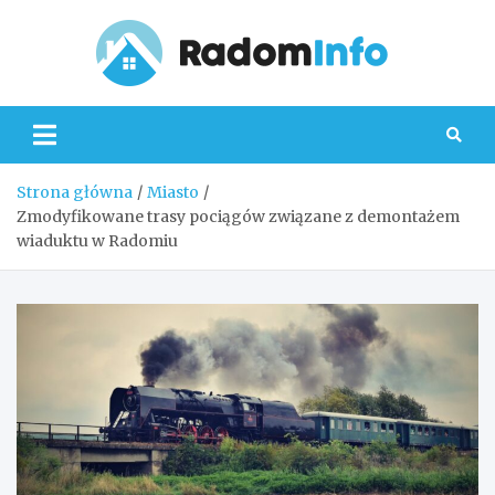
Skip
to
content
Radom
Strona główna
Miasto
Zmodyfikowane trasy pociągów związane z demontażem
wiaduktu w Radomiu