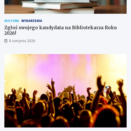
w
n
i
k
KULTURA
WYDARZENIA
ó
Zgłoś swojego kandydata na Bibliotekarza Roku
w
2026!
8 sierpnia 2026