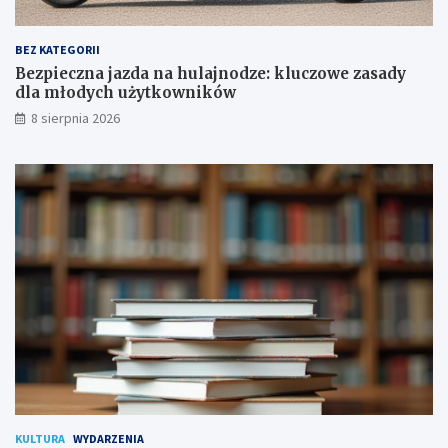
o
a
w
d
a
y
BEZ KATEGORII
p
d
Bezpieczna jazda na hulajnodze: kluczowe zasady
o
l
dla młodych użytkowników
d
a
8 sierpnia 2026
p
m
i
ł
s
o
a
d
n
y
a
c
!
h
u
ż
y
t
k
o
w
n
i
k
KULTURA
WYDARZENIA
ó