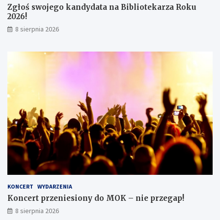
Zgłoś swojego kandydata na Bibliotekarza Roku
w
2026!
8 sierpnia 2026
KONCERT
WYDARZENIA
Koncert przeniesiony do MOK – nie przegap!
8 sierpnia 2026