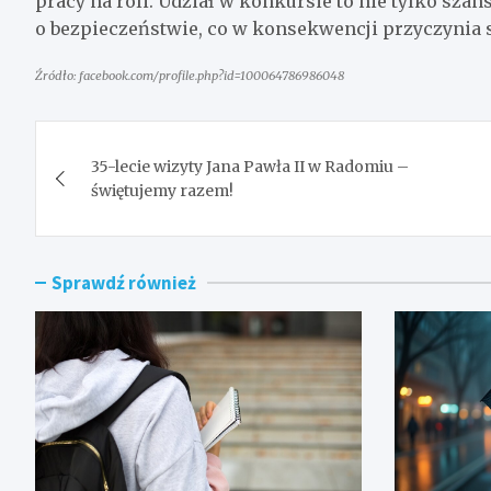
pracy na roli. Udział w konkursie to nie tylko sza
o bezpieczeństwie, co w konsekwencji przyczynia s
Źródło: facebook.com/profile.php?id=100064786986048
Nawigacja
35-lecie wizyty Jana Pawła II w Radomiu –
wpisu
świętujemy razem!
Sprawdź również