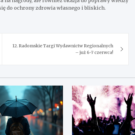
nsa na nagrody, ale również okazja do poprawy wiedzy
ię do ochrony zdrowia własnego i bliskich.
12. Radomskie Targi Wydawnictw Regionalnych
– już 6-7 czerwca!