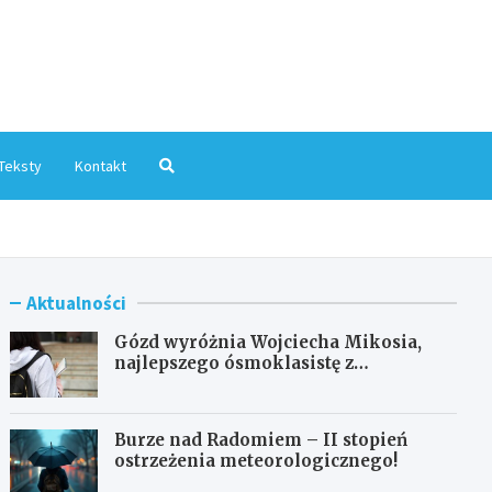
mInfo.pl
Teksty
Kontakt
Aktualności
Gózd wyróżnia Wojciecha Mikosia,
najlepszego ósmoklasistę z
doskonałymi wynikami!
Burze nad Radomiem – II stopień
ostrzeżenia meteorologicznego!