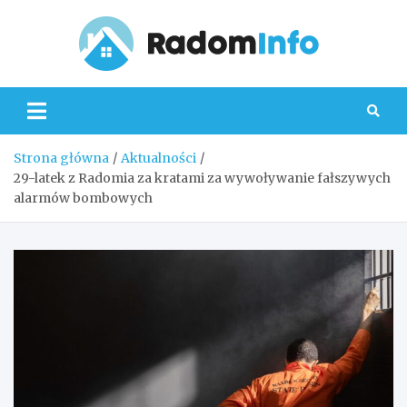
Skip
to
content
Radom
Strona główna
Aktualności
29-latek z Radomia za kratami za wywoływanie fałszywych
alarmów bombowych