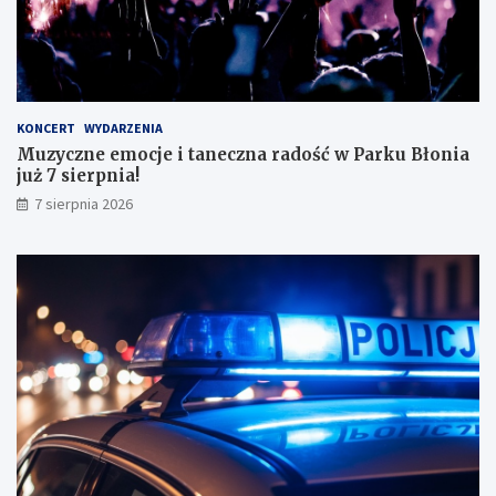
k
o
n
a
ł
y
KONCERT
WYDARZENIA
m
Muzyczne emocje i taneczna radość w Parku Błonia
i
już 7 sierpnia!
w
y
7 sierpnia 2026
n
i
k
a
m
i
!