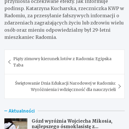
przyniosła oczekiwane efekty. Jak informuje
podinsp. Katarzyna Kucharska, rzeczniczka KWP w
Radomiu, za przesyłanie fałszywych informacji o
zdarzeniach zagrażających życiu lub zdrowiu wielu
osób oraz mieniu odpowiedzialny był 29-letni
mieszkaniec Radomia.
Nawigacja
Piąty zimowy kierunek lotów z Radomia: Egipska
wpisu
Taba
Świętowanie Dnia Edukacji Narodowej w Radomiu:
Wyróżnienia i wdzięczność dla nauczycieli
Aktualności
Gózd wyróżnia Wojciecha Mikosia,
najlepszego ósmoklasistę z