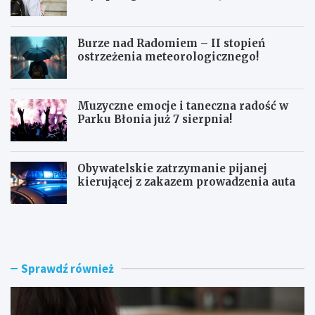
doskonałymi wynikami!
Burze nad Radomiem – II stopień
ostrzeżenia meteorologicznego!
Muzyczne emocje i taneczna radość w
Parku Błonia już 7 sierpnia!
Obywatelskie zatrzymanie pijanej
kierującej z zakazem prowadzenia auta
G
B
ó
u
z
r
d
z
w
e
Sprawdź również
y
n
r
a
ó
d
ż
R