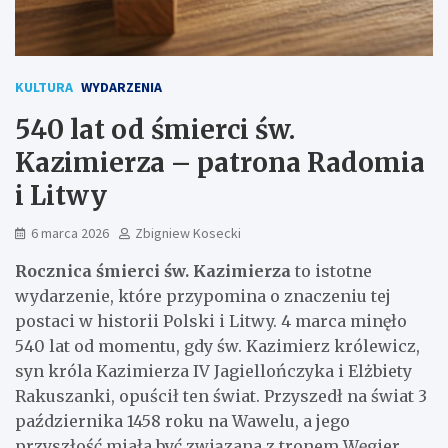
KULTURA
WYDARZENIA
540 lat od śmierci św.
Kazimierza – patrona Radomia
i Litwy
6 marca 2026
Zbigniew Kosecki
Rocznica śmierci św. Kazimierza
to istotne
wydarzenie, które przypomina o znaczeniu tej
postaci w historii Polski i Litwy. 4 marca minęło
540 lat od momentu, gdy św. Kazimierz królewicz,
syn króla Kazimierza IV Jagiellończyka i Elżbiety
Rakuszanki, opuścił ten świat. Przyszedł na świat 3
października 1458 roku na Wawelu, a jego
przyszłość miała być związana z tronem Węgier.