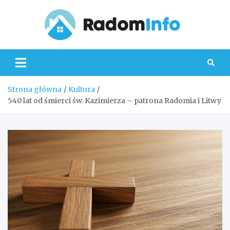
Skip
to
content
Radom
Strona główna
Kultura
540 lat od śmierci św. Kazimierza – patrona Radomia i Litwy