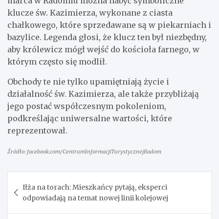
marca w Radomiu można nabyć symboliczne
klucze św. Kazimierza, wykonane z ciasta
chałkowego, które sprzedawane są w piekarniach i
bazylice. Legenda głosi, że klucz ten był niezbędny,
aby królewicz mógł wejść do kościoła farnego, w
którym często się modlił.
Obchody te nie tylko upamiętniają życie i
działalność św. Kazimierza, ale także przybliżają
jego postać współczesnym pokoleniom,
podkreślając uniwersalne wartości, które
reprezentował.
Źródło: facebook.com/CentrumInformacjiTurystycznejRadom
Nawigacja
Iłża na torach: Mieszkańcy pytają, eksperci
wpisu
odpowiadają na temat nowej linii kolejowej