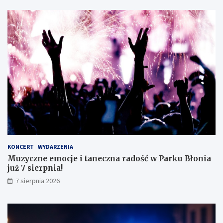
s
i
i
c
s
z
t
n
ę
e
z
g
d
o
o
!
s
k
o
n
a
ł
y
KONCERT
WYDARZENIA
m
Muzyczne emocje i taneczna radość w Parku Błonia
i
już 7 sierpnia!
w
y
7 sierpnia 2026
n
i
k
a