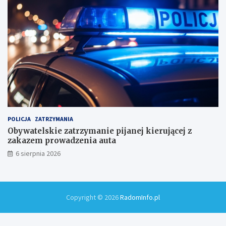
m
i
!
POLICJA
ZATRZYMANIA
Obywatelskie zatrzymanie pijanej kierującej z
zakazem prowadzenia auta
6 sierpnia 2026
Copyright © 2026
RadomInfo.pl