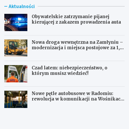
Aktualności
Obywatelskie zatrzymanie pijanej
kierującej z zakazem prowadzenia auta
Nowa droga wewnętrzna na Zamłyniu –
modernizacja i miejsca postojowe za 1,1
mln zł
Czad latem: niebezpieczeństwo, o
którym musisz wiedzieć!
Nowe pętle autobusowe w Radomiu:
rewolucja w komunikacji na Wośnikach,
Pruszakowie i Zamłyniu
O
N
b
o
y
w
w
a