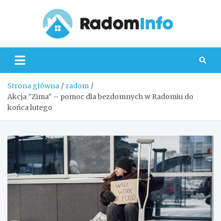
Skip
to
content
Radom
Strona główna
radom
Akcja "Zima" – pomoc dla bezdomnych w Radomiu do
końca lutego