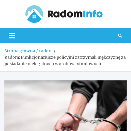
Skip
to
content
Radom
Strona główna
radom
Radom: Funkcjonariusze policyjni zatrzymali mężczyznę za
posiadanie nielegalnych wyrobów tytoniowych