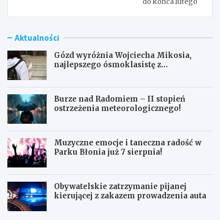
do końca lutego
Aktualności
Gózd wyróżnia Wojciecha Mikosia,
najlepszego ósmoklasistę z
doskonałymi wynikami!
Burze nad Radomiem – II stopień
ostrzeżenia meteorologicznego!
Muzyczne emocje i taneczna radość w
Parku Błonia już 7 sierpnia!
Obywatelskie zatrzymanie pijanej
kierującej z zakazem prowadzenia auta
G
B
ó
u