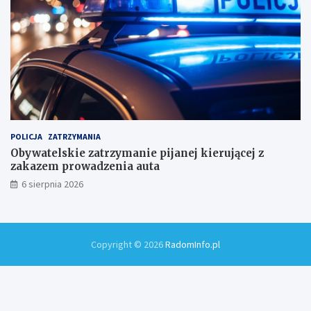
!
POLICJA
ZATRZYMANIA
Obywatelskie zatrzymanie pijanej kierującej z
zakazem prowadzenia auta
6 sierpnia 2026
Copyright © 2026
RadomInfo.pl