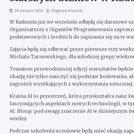
29 sierpnia 2023
Zbigniew Kosecki
W Radomiu już we wrześniu odbędą się darmowe szk
Organizatorzy z Gigantów Programowania zaprasza
podstawowych i średnich do zapisania się na te war
Zajęcia będą się odbywać przez pierwsze trzy week
Michała Tarnowskiego, dla młodszej grupy wiekowe
Tematem przewodnim tej edycji warsztatów będzie Sz
okazję nie tylko nauczyć się podstaw kodowania, al
zagrożeń wynikających z wykorzystania sztucznej i
Kraina AI to przestrzeń, która przekształca nasz ś
fascynujących aspektach nowych technologii, w ty
AI. Biorąc pod uwagę znaczenie AI w dzisiejszym świ
wiedzy.
Podczas szkolenia uczniowie będą mieć okazję za