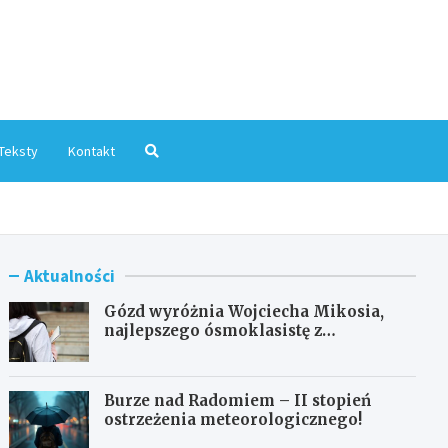
mInfo.pl
Teksty
Kontakt
Aktualności
Gózd wyróżnia Wojciecha Mikosia,
najlepszego ósmoklasistę z
doskonałymi wynikami!
Burze nad Radomiem – II stopień
ostrzeżenia meteorologicznego!