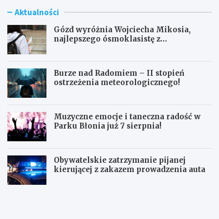
Aktualności
Gózd wyróżnia Wojciecha Mikosia,
najlepszego ósmoklasistę z
doskonałymi wynikami!
Burze nad Radomiem – II stopień
ostrzeżenia meteorologicznego!
Muzyczne emocje i taneczna radość w
Parku Błonia już 7 sierpnia!
Obywatelskie zatrzymanie pijanej
kierującej z zakazem prowadzenia auta
G
B
ó
u
z
r
d
z