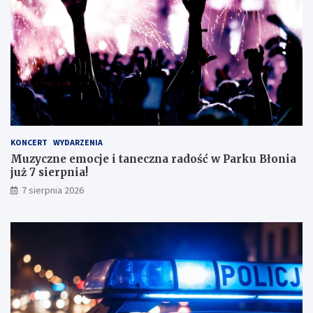
ę
e
z
g
d
o
o
!
s
k
o
n
a
ł
y
KONCERT
WYDARZENIA
m
Muzyczne emocje i taneczna radość w Parku Błonia
i
już 7 sierpnia!
w
y
7 sierpnia 2026
n
i
k
a
m
i
!