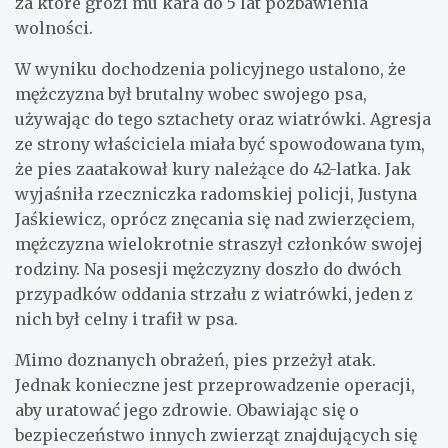
za które grozi mu kara do 5 lat pozbawienia
wolności.
W wyniku dochodzenia policyjnego ustalono, że
mężczyzna był brutalny wobec swojego psa,
używając do tego sztachety oraz wiatrówki. Agresja
ze strony właściciela miała być spowodowana tym,
że pies zaatakował kury należące do 42-latka. Jak
wyjaśniła rzeczniczka radomskiej policji, Justyna
Jaśkiewicz, oprócz znęcania się nad zwierzęciem,
mężczyzna wielokrotnie straszył członków swojej
rodziny. Na posesji mężczyzny doszło do dwóch
przypadków oddania strzału z wiatrówki, jeden z
nich był celny i trafił w psa.
Mimo doznanych obrażeń, pies przeżył atak.
Jednak konieczne jest przeprowadzenie operacji,
aby uratować jego zdrowie. Obawiając się o
bezpieczeństwo innych zwierząt znajdujących się