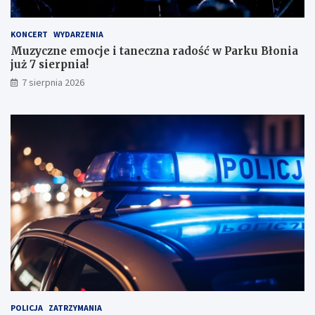
ł
y
KONCERT
WYDARZENIA
m
Muzyczne emocje i taneczna radość w Parku Błonia
i
już 7 sierpnia!
w
y
7 sierpnia 2026
n
i
k
a
m
i
!
POLICJA
ZATRZYMANIA