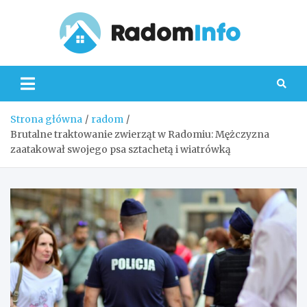
Skip
to
content
Radom
Strona główna
radom
Brutalne traktowanie zwierząt w Radomiu: Mężczyzna
zaatakował swojego psa sztachetą i wiatrówką