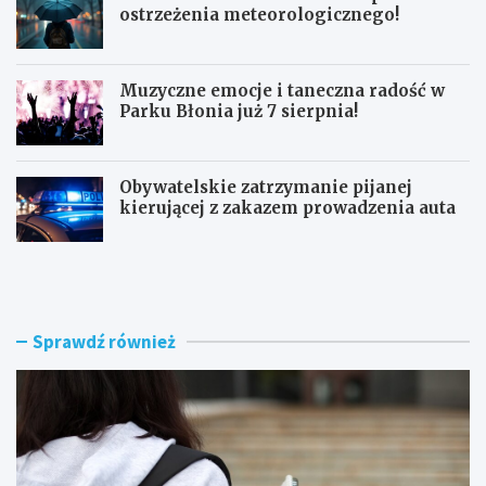
ostrzeżenia meteorologicznego!
Muzyczne emocje i taneczna radość w
Parku Błonia już 7 sierpnia!
Obywatelskie zatrzymanie pijanej
kierującej z zakazem prowadzenia auta
G
B
ó
u
z
r
d
z
w
e
Sprawdź również
y
n
r
a
ó
d
ż
R
n
a
i
d
a
o