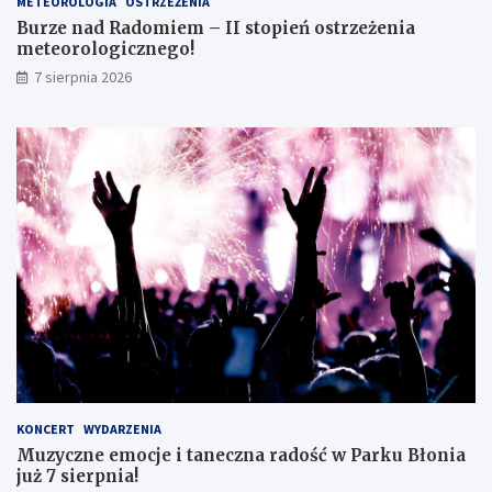
METEOROLOGIA
OSTRZEŻENIA
m
r
Burze nad Radomiem – II stopień ostrzeżenia
o
o
meteorologicznego!
k
l
7 sierpnia 2026
l
o
a
g
s
i
i
c
s
z
t
n
ę
e
z
g
d
o
o
!
s
k
o
n
a
ł
y
KONCERT
WYDARZENIA
m
Muzyczne emocje i taneczna radość w Parku Błonia
i
już 7 sierpnia!
w