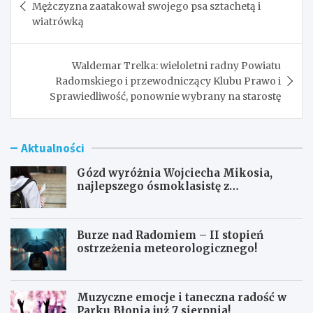
wpisu
Mężczyzna zaatakował swojego psa sztachetą i
wiatrówką
Waldemar Trelka: wieloletni radny Powiatu
Radomskiego i przewodniczący Klubu Prawo i
Sprawiedliwość, ponownie wybrany na starostę
Aktualności
Gózd wyróżnia Wojciecha Mikosia,
najlepszego ósmoklasistę z
doskonałymi wynikami!
Burze nad Radomiem – II stopień
ostrzeżenia meteorologicznego!
Muzyczne emocje i taneczna radość w
Parku Błonia już 7 sierpnia!