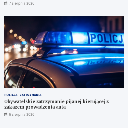
y
7 sierpnia 2026
n
i
k
a
m
i
!
POLICJA
ZATRZYMANIA
Obywatelskie zatrzymanie pijanej kierującej z
zakazem prowadzenia auta
6 sierpnia 2026