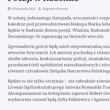
8 listopada 2023
Zbigniew Kosecki
W sobotę, jedenastego listopada, uroczystości rozp
katedrze pod przewodnictwem biskupa Marka Solarcz
będzie w Radomiu dniem poezji. Właźnia, Radomski
Żeromskiego 56 zapraszają na literacki wieczór.
Zgromadzeni goście będą mieli niepowtarzalną sza
utworów lirycznych. Ich autorzy pochodzą z różny
służby zdrowia, funkcjonariuszy policji, strażaków
przedstawicieli spółdzielni mieszkaniowych i oś
również członkowie Związku Harcerstwa Polskieg
Będzie to nie tylko recytacja – nie zabraknie rów
Liceum Ogólnokształcącego imienia Romualda Traug
Akompaniament na fortepianie zapewni Robert Gr
wydarzenia czuwać będą Zofia Falkiewicz i Agnies