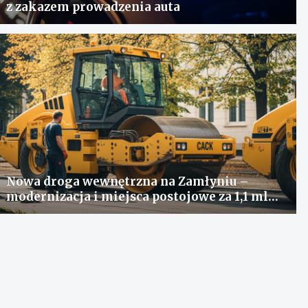
z zakazem prowadzenia auta
Nowa droga wewnętrzna na Zamłyniu –
modernizacja i miejsca postojowe za 1,1 mln
zł