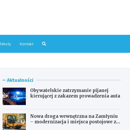
mInfo.pl
Teksty
Kontakt
Aktualności
Obywatelskie zatrzymanie pijanej
kierującej z zakazem prowadzenia auta
Nowa droga wewnętrzna na Zamłyniu
– modernizacja i miejsca postojowe za
1,1 mln zł