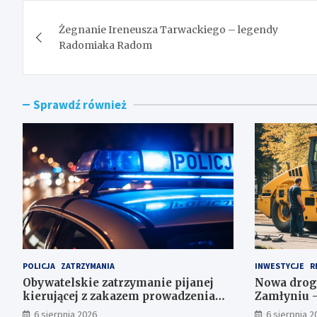
Nawigacja
Żegnanie Ireneusza Tarwackiego – legendy
wpisu
Radomiaka Radom
Sprawdź również
POLICJA
ZATRZYMANIA
INWESTYCJE
R
Obywatelskie zatrzymanie pijanej
Nowa drog
kierującej z zakazem prowadzenia
Zamłyniu –
auta
postojowe z
6 sierpnia 2026
6 sierpnia 2