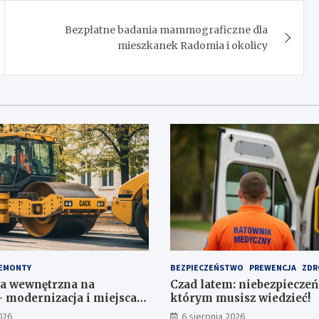
Bezpłatne badania mammograficzne dla
mieszkanek Radomia i okolicy
EMONTY
BEZPIECZEŃSTWO
PREWENCJA
ZDR
a wewnętrzna na
Czad latem: niebezpieczeń
 modernizacja i miejsca
którym musisz wiedzieć!
a 1,1 mln zł
026
6 sierpnia 2026