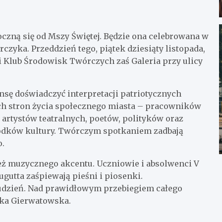
oczną się od Mszy Świętej. Będzie ona celebrowana w
yka. Przeddzień tego, piątek dziesiąty listopada,
 Klub Środowisk Twórczych zaś Galeria przy ulicy
nsę doświadczyć interpretacji patriotycznych
ch stron życia społecznego miasta – pracowników
, artystów teatralnych, poetów, polityków oraz
rodków kultury. Twórczym spotkaniem zadbają
o.
nież muzycznego akcentu. Uczniowie i absolwenci V
utta zaśpiewają pieśni i piosenki.
udzień. Nad prawidłowym przebiegiem całego
zka Gierwatowska.