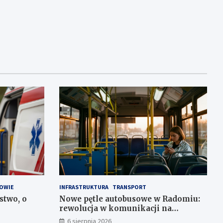
OWIE
INFRASTRUKTURA
TRANSPORT
stwo, o
Nowe pętle autobusowe w Radomiu:
rewolucja w komunikacji na
Wośnikach, Pruszakowie i Zamłyniu
6 sierpnia 2026