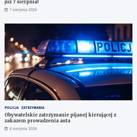
już 7 sierpnia!
w
y
7 sierpnia 2026
n
i
k
a
m
i
!
POLICJA
ZATRZYMANIA
Obywatelskie zatrzymanie pijanej kierującej z
zakazem prowadzenia auta
6 sierpnia 2026