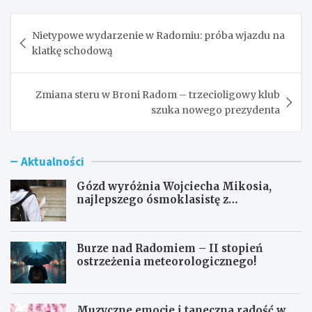
Nawigacja
Nietypowe wydarzenie w Radomiu: próba wjazdu na
wpisu
klatkę schodową
Zmiana steru w Broni Radom – trzecioligowy klub
szuka nowego prezydenta
Aktualności
Gózd wyróżnia Wojciecha Mikosia,
najlepszego ósmoklasistę z
doskonałymi wynikami!
Burze nad Radomiem – II stopień
ostrzeżenia meteorologicznego!
Muzyczne emocje i taneczna radość w