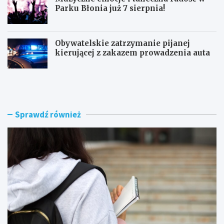
Parku Błonia już 7 sierpnia!
Obywatelskie zatrzymanie pijanej
kierującej z zakazem prowadzenia auta
G
B
ó
u
z
r
d
z
w
e
Sprawdź również
y
n
r
a
ó
d
ż
R
n
a
i
d
a
o
W
m
o
i
j
e
c
m
i
–