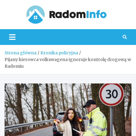
Skip
to
content
Radom
Strona główna
Kronika policyjna
Pijany kierowca volkswagena ignoruje kontrolę drogową w
Radomiu