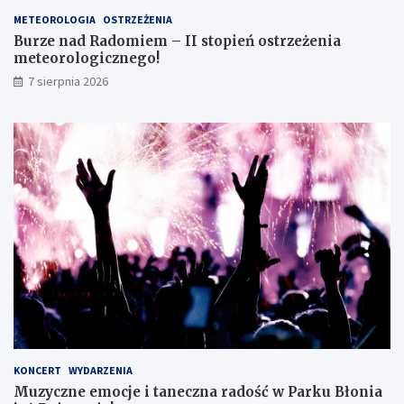
s
o
METEOROLOGIA
OSTRZEŻENIA
m
r
Burze nad Radomiem – II stopień ostrzeżenia
o
o
meteorologicznego!
k
l
7 sierpnia 2026
l
o
a
g
s
i
i
c
s
z
t
n
ę
e
z
g
d
o
o
!
s
k
o
n
a
ł
y
KONCERT
WYDARZENIA
m
Muzyczne emocje i taneczna radość w Parku Błonia
i