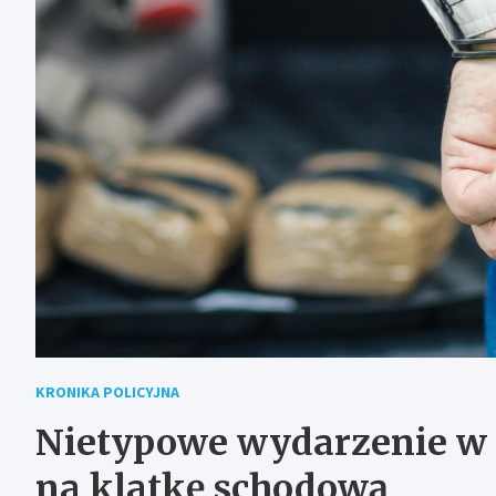
KRONIKA POLICYJNA
Nietypowe wydarzenie w 
na klatkę schodową