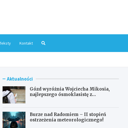
mInfo.pl
Teksty
Kontakt
Aktualności
Gózd wyróżnia Wojciecha Mikosia,
najlepszego ósmoklasistę z
doskonałymi wynikami!
Burze nad Radomiem – II stopień
ostrzeżenia meteorologicznego!