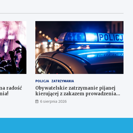
POLICJA
ZATRZYMANIA
na radość
Obywatelskie zatrzymanie pijanej
nia!
kierującej z zakazem prowadzenia
auta
6 sierpnia 2026