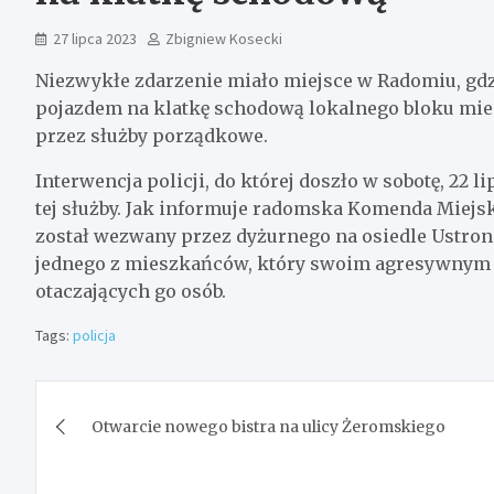
27 lipca 2023
Zbigniew Kosecki
Niezwykłe zdarzenie miało miejsce w Radomiu, gdz
pojazdem na klatkę schodową lokalnego bloku mie
przez służby porządkowe.
Interwencja policji, do której doszło w sobotę, 22
tej służby. Jak informuje radomska Komenda Miejska
został wezwany przez dyżurnego na osiedle Ustro
jednego z mieszkańców, który swoim agresywnym 
otaczających go osób.
Tags:
policja
Nawigacja
Otwarcie nowego bistra na ulicy Żeromskiego
wpisu