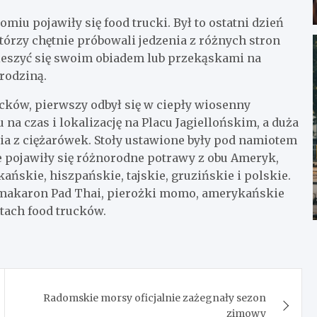
miu pojawiły się food trucki. Był to ostatni dzień
tórzy chętnie próbowali jedzenia z różnych stron
cieszyć się swoim obiadem lub przekąskami na
rodziną.
ucków, pierwszy odbył się w ciepły wiosenny
a czas i lokalizację na Placu Jagiellońskim, a duża
nia z ciężarówek. Stoły ustawione były pod namiotem
cie pojawiły się różnorodne potrawy z obu Ameryk,
ańskie, hiszpańskie, tajskie, gruzińskie i polskie.
 makaron Pad Thai, pierożki momo, amerykańskie
otach food trucków.
Radomskie morsy oficjalnie zażegnały sezon
zimowy