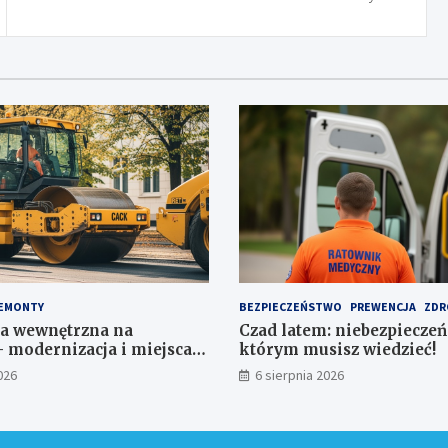
EMONTY
BEZPIECZEŃSTWO
PREWENCJA
ZDR
a wewnętrzna na
Czad latem: niebezpieczeń
 modernizacja i miejsca
którym musisz wiedzieć!
a 1,1 mln zł
026
6 sierpnia 2026