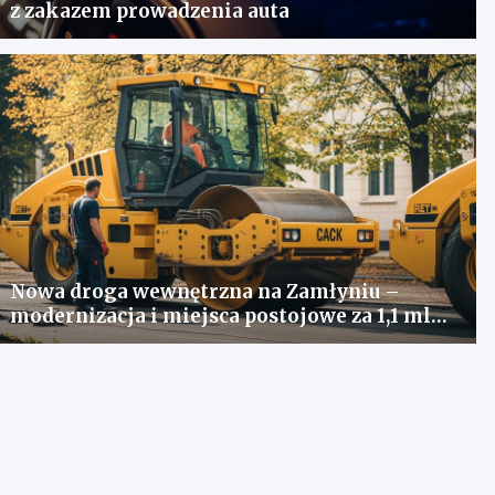
z zakazem prowadzenia auta
Nowa droga wewnętrzna na Zamłyniu –
modernizacja i miejsca postojowe za 1,1 mln
zł