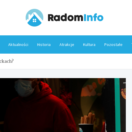
Rado
Aktualności
Historia
Atrakcje
Kultura
Pozostałe
uckach?