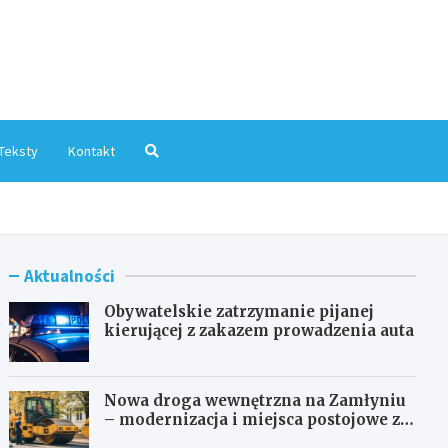
mInfo.pl
Teksty
Kontakt
Aktualności
Obywatelskie zatrzymanie pijanej
kierującej z zakazem prowadzenia auta
Nowa droga wewnętrzna na Zamłyniu
– modernizacja i miejsca postojowe za
1,1 mln zł