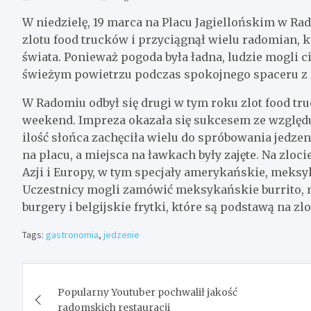
W niedzielę, 19 marca na Placu Jagiellońskim w Rado
zlotu food trucków i przyciągnął wielu radomian, k
świata. Ponieważ pogoda była ładna, ludzie mogli 
świeżym powietrzu podczas spokojnego spaceru z 
W Radomiu odbył się drugi w tym roku zlot food tr
weekend. Impreza okazała się sukcesem ze względu n
ilość słońca zachęciła wielu do spróbowania jedze
na placu, a miejsca na ławkach były zajęte. Na zlo
Azji i Europy, w tym specjały amerykańskie, meksyk
Uczestnicy mogli zamówić meksykańskie burrito,
burgery i belgijskie frytki, które są podstawą na zl
Tags:
gastronomia
,
jedzenie
Nawigacja
Popularny Youtuber pochwalił jakość
wpisu
radomskich restauracji