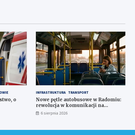
OWIE
INFRASTRUKTURA
TRANSPORT
stwo, o
Nowe pętle autobusowe w Radomiu:
rewolucja w komunikacji na
Wośnikach, Pruszakowie i Zamłyniu
6 sierpnia 2026