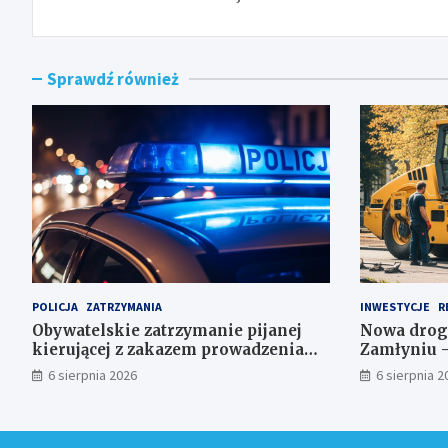
Sprawdź również
POLICJA
ZATRZYMANIA
INWESTYCJE
R
Obywatelskie zatrzymanie pijanej
Nowa drog
kierującej z zakazem prowadzenia
Zamłyniu –
auta
postojowe z
6 sierpnia 2026
6 sierpnia 2