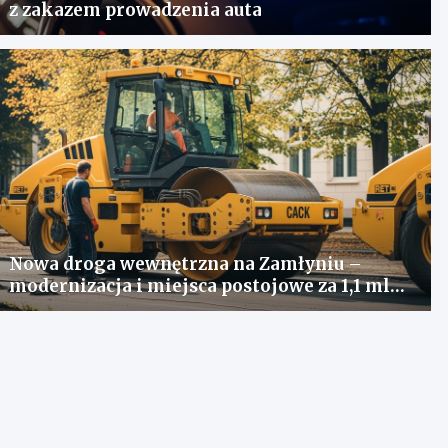
z zakazem prowadzenia auta
Nowa droga wewnętrzna na Zamłyniu –
modernizacja i miejsca postojowe za 1,1 mln
zł