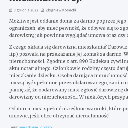
3 grudnia 2022
Zbigniew Kosecki
Możliwe jest oddanie domu za darmo poprzez jego 
ograniczeń, aby mieć pewność, że odbywa się to zg
darowizny, jak powinna wyglądać umowa oraz czy 
Z czego składa się darowizna mieszkania? Darowiz
itp.) pozwala na przekazanie jej komuś za darmo. 
nieruchomości. Zgodnie z art. 890 Kodeksu cywil
aktu notarialnego. Członkowie rodziny często daru
mieszkanie dziecku. Osoba darująca nieruchomoś
muszą być spełnione przez obdarowanego, zanim o
pamiętać, że obdarowany musi zgłosić darowiznę d
darowizny od nieruchomości. W niektórych przypa
Odbiorca musi spełnić określone warunki, które p
umowie, jeśli chce otrzymać nieruchomość.
Tags:
mieszkanie
,
podatki