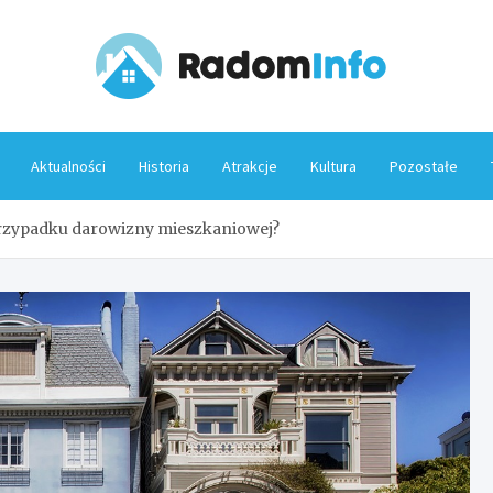
Rado
Aktualności
Historia
Atrakcje
Kultura
Pozostałe
rzypadku darowizny mieszkaniowej?