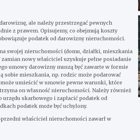
darowiznę, ale należy przestrzegać pewnych
odnie z prawem. Opisujemy, co obejmują koszty
obowiązuje podatek od darowizny nieruchomości.
na swojej nieruchomości (domu, działki, mieszkania
W zamian nowy właściciel uzyskuje pełne posiadanie
nego umowy darowizny muszą być zawarte w formie
ją sobie mieszkania, np. rodzic może podarować
ć może umieścić w umowie pewne warunki, które
trzyma on własność nieruchomości. Należy również
o urzędu skarbowego i zapłacić podatek od
dkach podatek może być uchylony.
oprzedni właściciel nieruchomości zawarł w