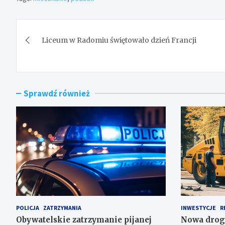
Nawigacja
Liceum w Radomiu świętowało dzień Francji
wpisu
Sprawdź również
POLICJA
ZATRZYMANIA
INWESTYCJE
R
Obywatelskie zatrzymanie pijanej
Nowa drog