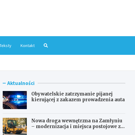
mInfo.pl
Teksty
Kontakt
Aktualności
Obywatelskie zatrzymanie pijanej
kierującej z zakazem prowadzenia auta
Nowa droga wewnętrzna na Zamłyniu
– modernizacja i miejsca postojowe za
1,1 mln zł