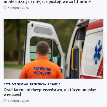
modernizacja i miejsca postojowe za 1,1 mln zł
a
i
6 sierpnia 2026
z
e
e
j
m
s
p
c
r
a
o
p
w
o
a
s
d
t
z
o
e
j
n
o
i
w
a
e
a
z
u
a
t
1
BEZPIECZEŃSTWO
PREWENCJA
ZDROWIE
a
,
Czad latem: niebezpieczeństwo, o którym musisz
1
wiedzieć!
m
l
6 sierpnia 2026
n