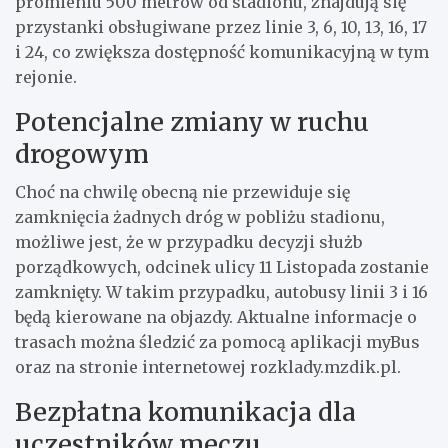
promieniu 500 metrów od stadionu, znajdują się
przystanki obsługiwane przez linie 3, 6, 10, 13, 16, 17
i 24, co zwiększa dostępność komunikacyjną w tym
rejonie.
Potencjalne zmiany w ruchu
drogowym
Choć na chwilę obecną nie przewiduje się
zamknięcia żadnych dróg w pobliżu stadionu,
możliwe jest, że w przypadku decyzji służb
porządkowych, odcinek ulicy 11 Listopada zostanie
zamknięty. W takim przypadku, autobusy linii 3 i 16
będą kierowane na objazdy. Aktualne informacje o
trasach można śledzić za pomocą aplikacji myBus
oraz na stronie internetowej rozklady.mzdik.pl.
Bezpłatna komunikacja dla
uczestników meczu