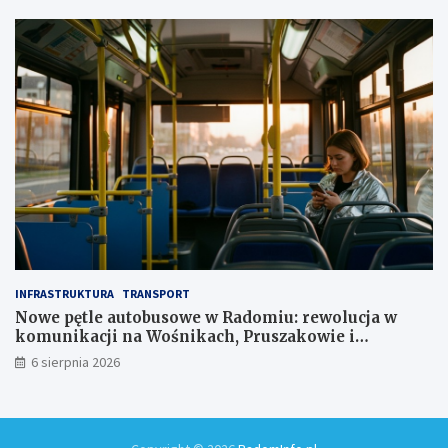
z
ł
INFRASTRUKTURA
TRANSPORT
Nowe pętle autobusowe w Radomiu: rewolucja w
komunikacji na Wośnikach, Pruszakowie i
Zamłyniu
6 sierpnia 2026