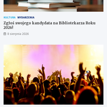
w
n
i
k
KULTURA
WYDARZENIA
ó
Zgłoś swojego kandydata na Bibliotekarza Roku
w
2026!
8 sierpnia 2026