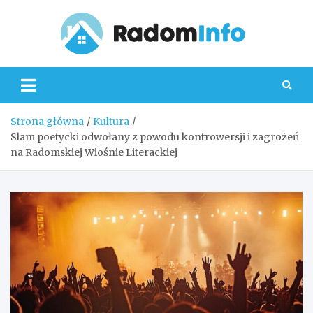
Skip
to
content
Radom
Strona główna
Kultura
Slam poetycki odwołany z powodu kontrowersji i zagrożeń
na Radomskiej Wiośnie Literackiej