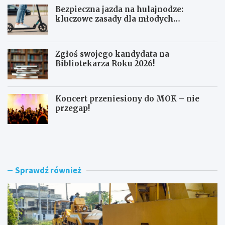
Bezpieczna jazda na hulajnodze:
kluczowe zasady dla młodych
użytkowników
Zgłoś swojego kandydata na
Bibliotekarza Roku 2026!
Koncert przeniesiony do MOK – nie
przegap!
N
B
o
e
w
z
e
p
r
i
Sprawdź również
o
e
n
c
d
z
o
n
i
a
m
j