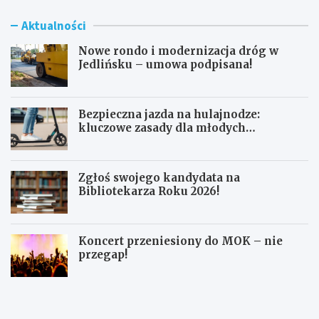
Aktualności
Nowe rondo i modernizacja dróg w
Jedlińsku – umowa podpisana!
Bezpieczna jazda na hulajnodze:
kluczowe zasady dla młodych
użytkowników
Zgłoś swojego kandydata na
Bibliotekarza Roku 2026!
Koncert przeniesiony do MOK – nie
przegap!
N
B
o
e
w
z
e
p