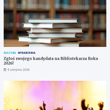
!
h
u
ż
y
t
k
o
w
n
i
k
KULTURA
WYDARZENIA
ó
Zgłoś swojego kandydata na Bibliotekarza Roku
w
2026!
8 sierpnia 2026