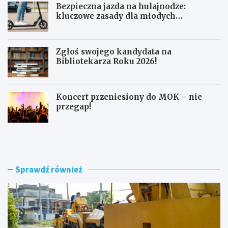
Bezpieczna jazda na hulajnodze:
kluczowe zasady dla młodych
użytkowników
Zgłoś swojego kandydata na
Bibliotekarza Roku 2026!
Koncert przeniesiony do MOK – nie
przegap!
N
B
o
e
w
z
e
p
r
i
Sprawdź również
o
e
n
c
d
z
o
n
i
a
m
j
o
a