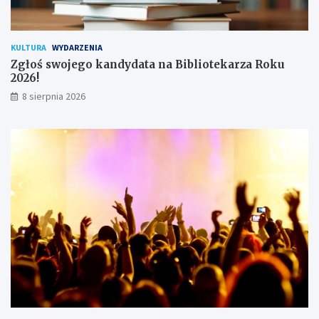
n
i
k
KULTURA
WYDARZENIA
ó
Zgłoś swojego kandydata na Bibliotekarza Roku
w
2026!
8 sierpnia 2026