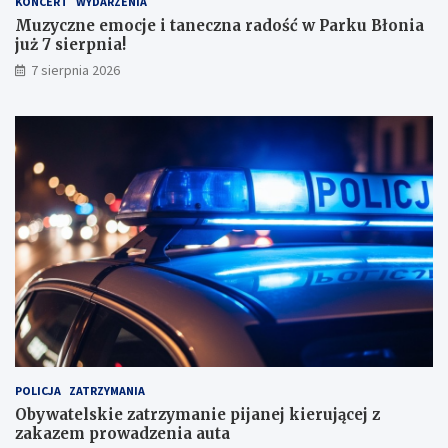
KONCERT
WYDARZENIA
m
Muzyczne emocje i taneczna radość w Parku Błonia
i
już 7 sierpnia!
w
y
7 sierpnia 2026
n
i
k
a
m
i
!
POLICJA
ZATRZYMANIA
Obywatelskie zatrzymanie pijanej kierującej z
zakazem prowadzenia auta