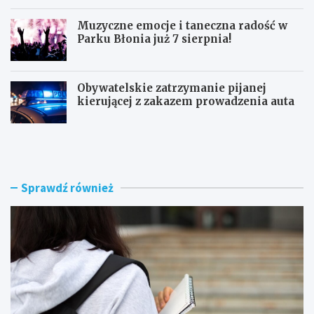
Muzyczne emocje i taneczna radość w
Parku Błonia już 7 sierpnia!
Obywatelskie zatrzymanie pijanej
kierującej z zakazem prowadzenia auta
G
B
ó
u
z
r
d
z
w
e
Sprawdź również
y
n
r
a
ó
d
ż
R
n
a
i
d
a
o
W
m
o
i
j
e