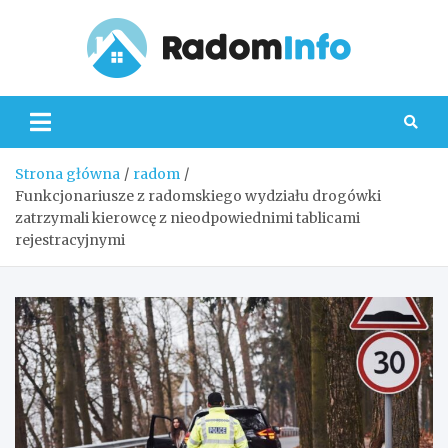
Skip
to
content
Radom
Strona główna
radom
Funkcjonariusze z radomskiego wydziału drogówki
zatrzymali kierowcę z nieodpowiednimi tablicami
rejestracyjnymi