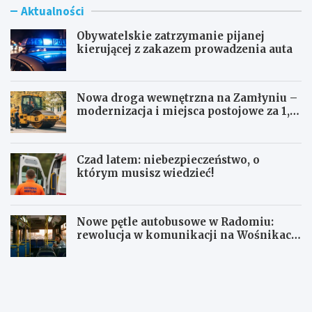
Aktualności
Obywatelskie zatrzymanie pijanej
kierującej z zakazem prowadzenia auta
Nowa droga wewnętrzna na Zamłyniu –
modernizacja i miejsca postojowe za 1,1
mln zł
Czad latem: niebezpieczeństwo, o
którym musisz wiedzieć!
Nowe pętle autobusowe w Radomiu:
rewolucja w komunikacji na Wośnikach,
Pruszakowie i Zamłyniu
O
N
b
o
y
w
w
a
a
d