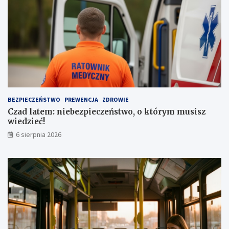
a
s
d
t
z
o
e
j
n
o
i
w
a
e
a
z
u
a
t
1
BEZPIECZEŃSTWO
PREWENCJA
ZDROWIE
a
,
Czad latem: niebezpieczeństwo, o którym musisz
1
wiedzieć!
m
l
6 sierpnia 2026
n
z
ł