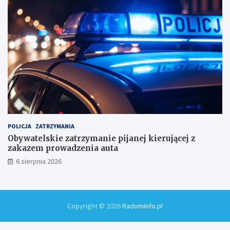
m
i
!
POLICJA
ZATRZYMANIA
Obywatelskie zatrzymanie pijanej kierującej z
zakazem prowadzenia auta
6 sierpnia 2026
Copyright © 2026
RadomInfo.pl