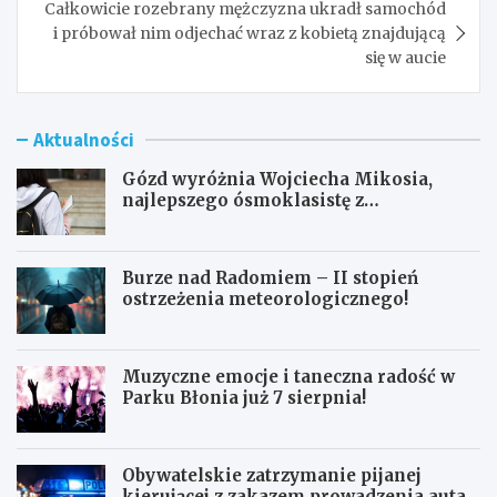
Całkowicie rozebrany mężczyzna ukradł samochód
i próbował nim odjechać wraz z kobietą znajdującą
się w aucie
Aktualności
Gózd wyróżnia Wojciecha Mikosia,
najlepszego ósmoklasistę z
doskonałymi wynikami!
Burze nad Radomiem – II stopień
ostrzeżenia meteorologicznego!
Muzyczne emocje i taneczna radość w
Parku Błonia już 7 sierpnia!
Obywatelskie zatrzymanie pijanej
kierującej z zakazem prowadzenia auta