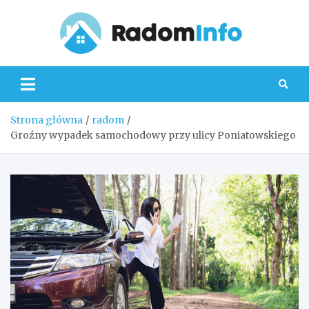
Skip
to
content
Radom
Strona główna
radom
Groźny wypadek samochodowy przy ulicy Poniatowskiego