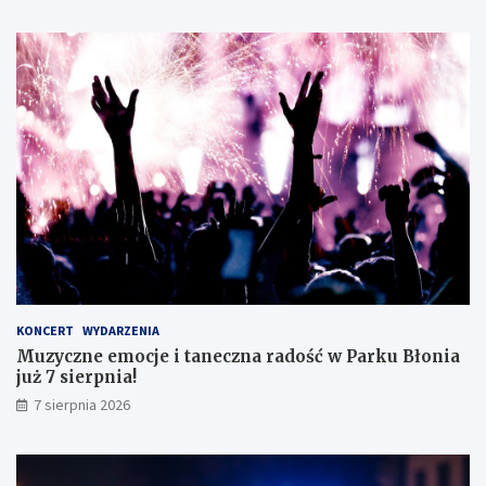
a
g
s
i
i
c
s
z
t
n
ę
e
z
g
d
o
o
!
s
k
o
n
a
ł
y
KONCERT
WYDARZENIA
m
Muzyczne emocje i taneczna radość w Parku Błonia
i
już 7 sierpnia!
w
y
7 sierpnia 2026
n
i
k
a