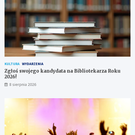
!
h
u
ż
y
t
k
o
w
n
i
k
KULTURA
WYDARZENIA
ó
Zgłoś swojego kandydata na Bibliotekarza Roku
w
2026!
8 sierpnia 2026