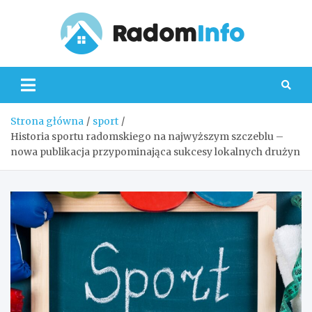
Skip
to
content
Radom
Strona główna
sport
Historia sportu radomskiego na najwyższym szczeblu –
nowa publikacja przypominająca sukcesy lokalnych drużyn