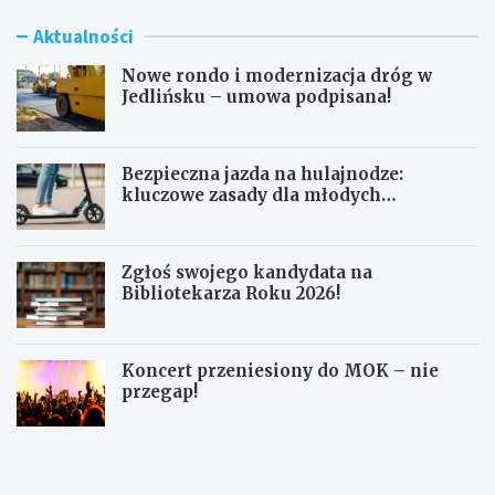
Aktualności
Nowe rondo i modernizacja dróg w
Jedlińsku – umowa podpisana!
Bezpieczna jazda na hulajnodze:
kluczowe zasady dla młodych
użytkowników
Zgłoś swojego kandydata na
Bibliotekarza Roku 2026!
Koncert przeniesiony do MOK – nie
przegap!
N
B
o
e
w
z
e
p