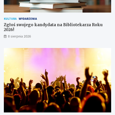
w
n
i
k
KULTURA
WYDARZENIA
ó
Zgłoś swojego kandydata na Bibliotekarza Roku
w
2026!
8 sierpnia 2026