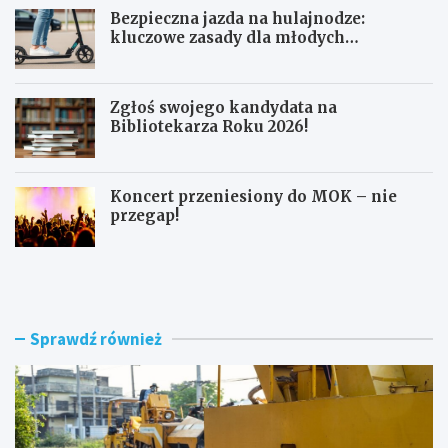
Bezpieczna jazda na hulajnodze:
kluczowe zasady dla młodych
użytkowników
Zgłoś swojego kandydata na
Bibliotekarza Roku 2026!
Koncert przeniesiony do MOK – nie
przegap!
N
B
o
e
w
z
e
p
r
i
Sprawdź również
o
e
n
c
d
z
o
n
i
a
m
j