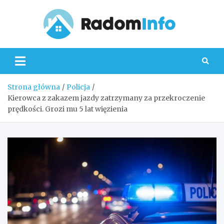
Skip
to
content
Radom
Strona główna
Policja
Kierowca z zakazem jazdy zatrzymany za przekroczenie
prędkości. Grozi mu 5 lat więzienia