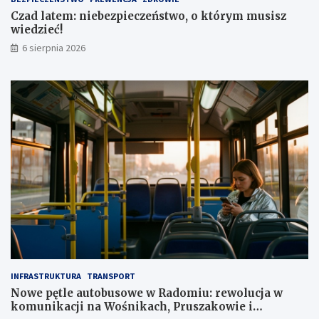
a
,
Czad latem: niebezpieczeństwo, o którym musisz
1
wiedzieć!
m
l
6 sierpnia 2026
n
z
ł
INFRASTRUKTURA
TRANSPORT
Nowe pętle autobusowe w Radomiu: rewolucja w
komunikacji na Wośnikach, Pruszakowie i