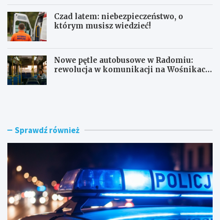
Czad latem: niebezpieczeństwo, o
którym musisz wiedzieć!
Nowe pętle autobusowe w Radomiu:
rewolucja w komunikacji na Wośnikach,
Pruszakowie i Zamłyniu
O
N
b
o
y
w
w
a
a
d
Sprawdź również
t
r
e
o
l
g
s
a
k
w
i
e
e
w
z
n
a
ę
t
t