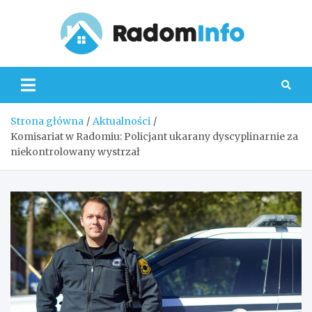
Skip
to
content
Radom
Strona główna
Aktualności
Komisariat w Radomiu: Policjant ukarany dyscyplinarnie za
niekontrolowany wystrzał