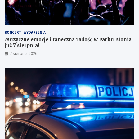
o
n
a
ł
y
KONCERT
WYDARZENIA
m
Muzyczne emocje i taneczna radość w Parku Błonia
i
już 7 sierpnia!
w
y
7 sierpnia 2026
n
i
k
a
m
i
!