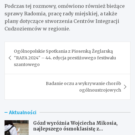
Podczas tej rozmowy, omówiono również bieżące
sprawy Radomia, pracę rady miejskiej, a także
plany dotyczące stworzenia Centrów Integracji
Cudzoziemców w regionie.
Nawigacja
Ogólnopolskie Spotkania z Piosenką Żeglarską
wpisu
"RAFA 2024" – 44. edycja prestiżowego festiwalu
szantowego
Badanie oczu a wykrywanie chorób
ogólnoustrojowych
Aktualności
Gózd wyróżnia Wojciecha Mikosia,
najlepszego ósmoklasistę z
doskonałymi wynikami!