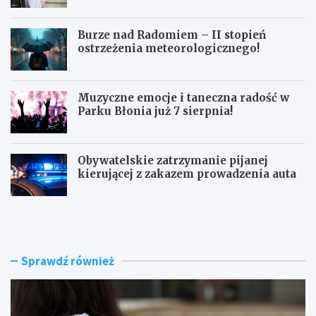
Burze nad Radomiem – II stopień
ostrzeżenia meteorologicznego!
Muzyczne emocje i taneczna radość w
Parku Błonia już 7 sierpnia!
Obywatelskie zatrzymanie pijanej
kierującej z zakazem prowadzenia auta
G
B
ó
u
z
r
d
z
w
e
Sprawdź również
y
n
r
a
ó
d
ż
R
n
a