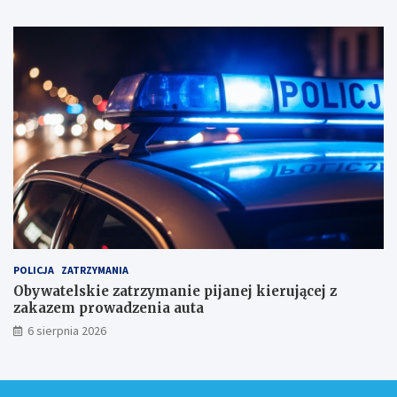
i
k
a
m
i
!
POLICJA
ZATRZYMANIA
Obywatelskie zatrzymanie pijanej kierującej z
zakazem prowadzenia auta
6 sierpnia 2026