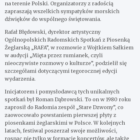
na terenie Polski. Organizatorzy z radością
zapraszają wszelkich sympatyków morskich
dźwięków do wspólnego świętowania.
Rafał Błędowski, dyrektor artystyczny
Ogólnopolskich Radomskich Spotkań z Piosenką
Żeglarską „RAFA”, w rozmowie z Wojtkiem Sałkiem
w audycji „Mięta przez rumianek, czyli
nieoczywiste rozmowy o kulturze”, podzielił się
szczegółami dotyczącymi tegorocznej edycji
wydarzenia.
Inicjatorem i pomysłodawcą tych unikalnych
spotkań był Roman Dąbrowski. To on w 1980 roku
zaprosił do Radomia zespół „Stare Dzwony”, co
zaowocowało powstaniem pierwszej płyty z
piosenkami żeglarskimi w Polsce. W kolejnych
latach, festiwal poszerzał swoje możliwości,
rosnąc nie tylko w formacie koncertów, ale także