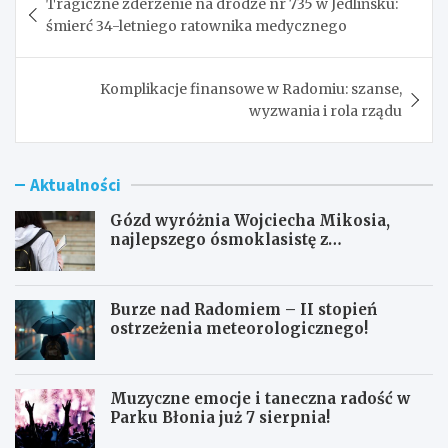
Tragiczne zderzenie na drodze nr 735 w Jedlińsku:
wpisu
śmierć 34-letniego ratownika medycznego
Komplikacje finansowe w Radomiu: szanse,
wyzwania i rola rządu
Aktualności
Gózd wyróżnia Wojciecha Mikosia,
najlepszego ósmoklasistę z
doskonałymi wynikami!
Burze nad Radomiem – II stopień
ostrzeżenia meteorologicznego!
Muzyczne emocje i taneczna radość w
Parku Błonia już 7 sierpnia!