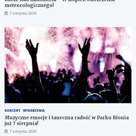
o
o
meteorologicznego!
k
l
7 sierpnia 2026
l
o
a
g
s
i
i
c
s
z
t
n
ę
e
z
g
d
o
o
!
s
k
o
n
a
ł
y
KONCERT
WYDARZENIA
m
Muzyczne emocje i taneczna radość w Parku Błonia
i
już 7 sierpnia!
w
y
7 sierpnia 2026
n