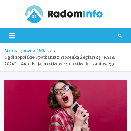
Skip
to
content
Radom
Strona główna
Miasto
Ogólnopolskie Spotkania z Piosenką Żeglarską "RAFA
2024" – 44. edycja prestiżowego festiwalu szantowego