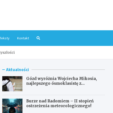
mInfo.pl
Teksty
Kontakt
yszłości
Aktualności
Gózd wyróżnia Wojciecha Mikosia,
najlepszego ósmoklasistę z
doskonałymi wynikami!
Burze nad Radomiem – II stopień
ostrzeżenia meteorologicznego!