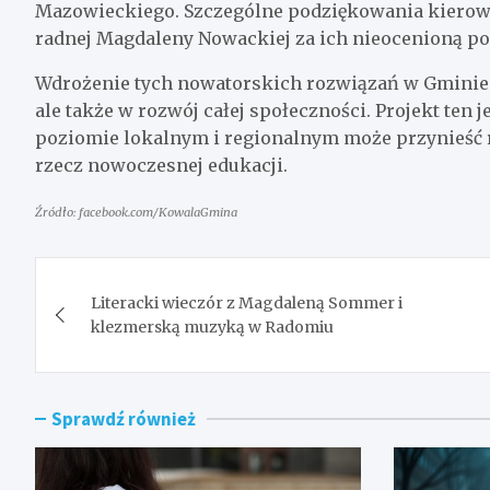
Mazowieckiego. Szczególne podziękowania kierow
radnej Magdaleny Nowackiej za ich nieocenioną po
Wdrożenie tych nowatorskich rozwiązań w Gminie Ko
ale także w rozwój całej społeczności. Projekt ten
poziomie lokalnym i regionalnym może przynieść r
rzecz nowoczesnej edukacji.
Źródło: facebook.com/KowalaGmina
Nawigacja
Literacki wieczór z Magdaleną Sommer i
wpisu
klezmerską muzyką w Radomiu
Sprawdź również