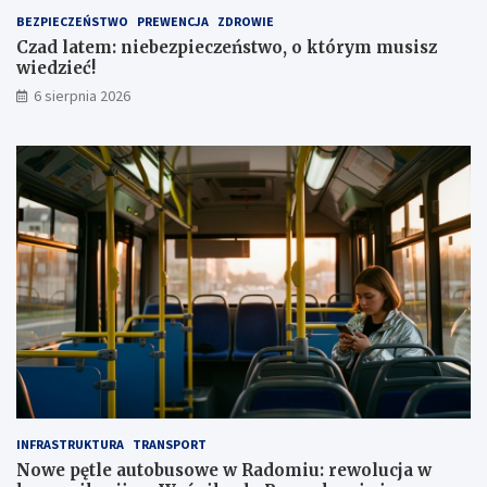
t
1
BEZPIECZEŃSTWO
PREWENCJA
ZDROWIE
a
,
Czad latem: niebezpieczeństwo, o którym musisz
1
wiedzieć!
m
l
6 sierpnia 2026
n
z
ł
INFRASTRUKTURA
TRANSPORT
Nowe pętle autobusowe w Radomiu: rewolucja w