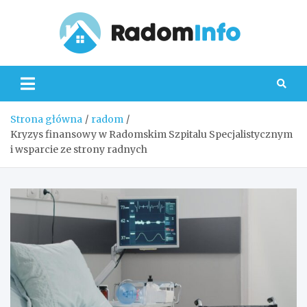
Skip
to
content
Radom
Strona główna
radom
Kryzys finansowy w Radomskim Szpitalu Specjalistycznym
i wsparcie ze strony radnych