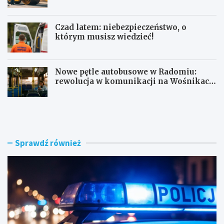
mln zł
Czad latem: niebezpieczeństwo, o
którym musisz wiedzieć!
Nowe pętle autobusowe w Radomiu:
rewolucja w komunikacji na Wośnikach,
Pruszakowie i Zamłyniu
O
N
b
o
y
w
w
a
a
d
Sprawdź również
t
r
e
o
l
g
s
a
k
w
i
e
e
w
z
n
a
ę