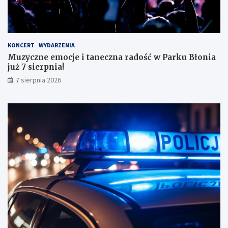
n
a
ł
y
KONCERT
WYDARZENIA
m
Muzyczne emocje i taneczna radość w Parku Błonia
i
już 7 sierpnia!
w
y
7 sierpnia 2026
n
i
k
a
m
i
!