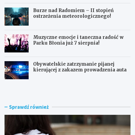
Burze nad Radomiem – II stopień
ostrzeżenia meteorologicznego!
Muzyczne emocje i taneczna radość w
Parku Błonia już 7 sierpnia!
Obywatelskie zatrzymanie pijanej
kierującej z zakazem prowadzenia auta
G
B
ó
u
z
r
d
z
w
e
Sprawdź również
y
n
r
a
ó
d
ż
R
n
a