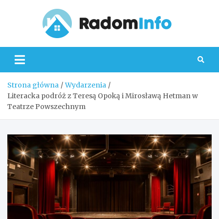
Skip
to
content
Radom
Strona główna
Wydarzenia
Literacka podróż z Teresą Opoką i Mirosławą Hetman w
Teatrze Powszechnym