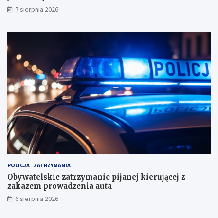
y
7 sierpnia 2026
n
i
k
a
m
i
!
POLICJA
ZATRZYMANIA
Obywatelskie zatrzymanie pijanej kierującej z
zakazem prowadzenia auta
6 sierpnia 2026