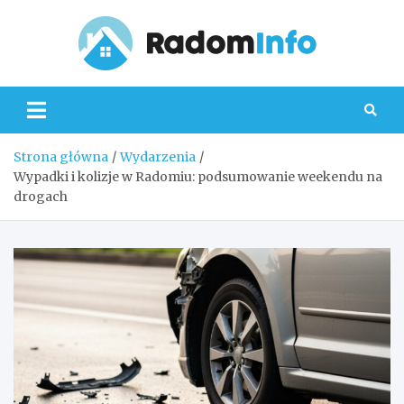
Skip
to
content
Radom
Strona główna
Wydarzenia
Wypadki i kolizje w Radomiu: podsumowanie weekendu na
drogach