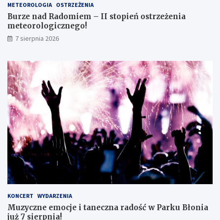
s
o
METEOROLOGIA
OSTRZEŻENIA
m
r
Burze nad Radomiem – II stopień ostrzeżenia
o
o
meteorologicznego!
k
l
7 sierpnia 2026
l
o
a
g
s
i
i
c
s
z
t
n
ę
e
z
g
d
o
o
!
s
k
o
n
a
ł
y
KONCERT
WYDARZENIA
m
Muzyczne emocje i taneczna radość w Parku Błonia
i
już 7 sierpnia!
w