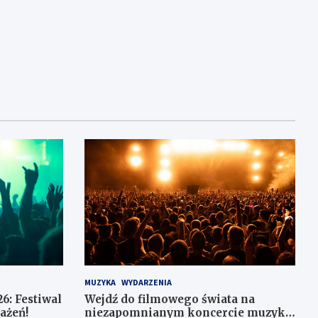
MUZYKA
WYDARZENIA
6: Festiwal
Wejdź do filmowego świata na
ażeń!
niezapomnianym koncercie muzyki