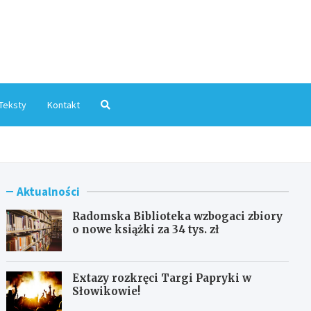
mInfo.pl
Teksty
Kontakt
Aktualności
Radomska Biblioteka wzbogaci zbiory
o nowe książki za 34 tys. zł
Extazy rozkręci Targi Papryki w
Słowikowie!