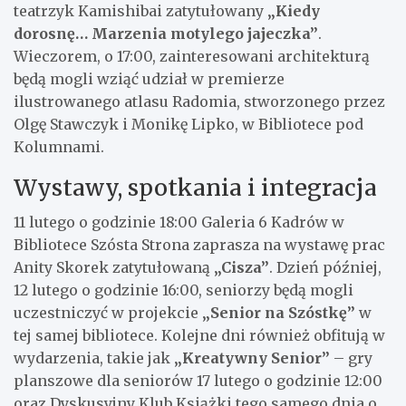
teatrzyk Kamishibai zatytułowany
„Kiedy
dorosnę… Marzenia motylego jajeczka”
.
Wieczorem, o 17:00, zainteresowani architekturą
będą mogli wziąć udział w premierze
ilustrowanego atlasu Radomia, stworzonego przez
Olgę Stawczyk i Monikę Lipko, w Bibliotece pod
Kolumnami.
Wystawy, spotkania i integracja
11 lutego o godzinie 18:00 Galeria 6 Kadrów w
Bibliotece Szósta Strona zaprasza na wystawę prac
Anity Skorek zatytułowaną
„Cisza”
. Dzień później,
12 lutego o godzinie 16:00, seniorzy będą mogli
uczestniczyć w projekcie
„Senior na Szóstkę”
w
tej samej bibliotece. Kolejne dni również obfitują w
wydarzenia, takie jak
„Kreatywny Senior”
– gry
planszowe dla seniorów 17 lutego o godzinie 12:00
oraz Dyskusyjny Klub Książki tego samego dnia o