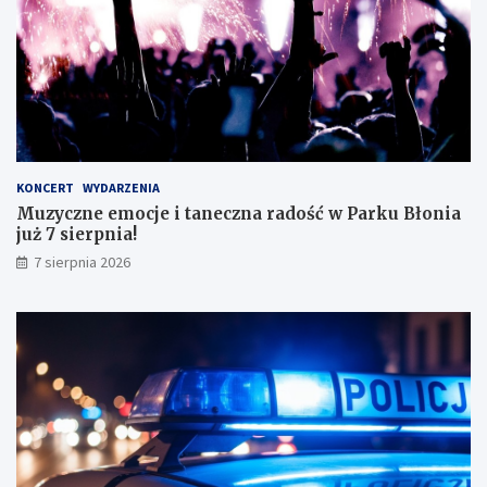
d
o
o
!
s
k
o
n
a
ł
y
KONCERT
WYDARZENIA
m
Muzyczne emocje i taneczna radość w Parku Błonia
i
już 7 sierpnia!
w
y
7 sierpnia 2026
n
i
k
a
m
i
!