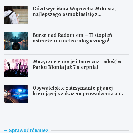
Gózd wyróżnia Wojciecha Mikosia,
najlepszego ósmoklasistę z
doskonałymi wynikami!
Burze nad Radomiem – II stopień
ostrzeżenia meteorologicznego!
Muzyczne emocje i taneczna radość w
Parku Błonia już 7 sierpnia!
Obywatelskie zatrzymanie pijanej
kierującej z zakazem prowadzenia auta
G
B
ó
u
z
r
d
z
w
e
Sprawdź również
y
n