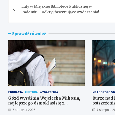
Nawigacja
Luty w Miejskiej Bibliotece Publicznej w
wpisu
Radomiu – odkryj fascynujące wydarzenia!
Sprawdź również
EDUKACJA
KULTURA
WYDARZENIA
METEOROLOGI
Gózd wyróżnia Wojciecha Mikosia,
Burze nad 
najlepszego ósmoklasistę z
ostrzeżeni
doskonałymi wynikami!
7 sierpnia 2026
7 sierpnia 2