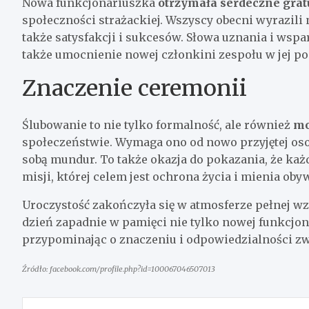
Nowa funkcjonariuszka
otrzymała serdeczne grat
społeczności strażackiej. Wszyscy obecni wyrazili n
także satysfakcji i sukcesów. Słowa uznania i wsparc
także umocnienie nowej członkini zespołu w jej p
Znaczenie ceremonii
Ślubowanie to nie tylko formalność, ale również
mo
społeczeństwie. Wymaga ono od nowo przyjętej osoby
sobą mundur. To także okazja do pokazania, że każd
misji, której celem jest ochrona życia i mienia obyw
Uroczystość zakończyła się w atmosferze pełnej wz
dzień zapadnie w pamięci nie tylko nowej funkcjo
przypominając o znaczeniu i odpowiedzialności zwi
Źródło: facebook.com/profile.php?id=100067046507013