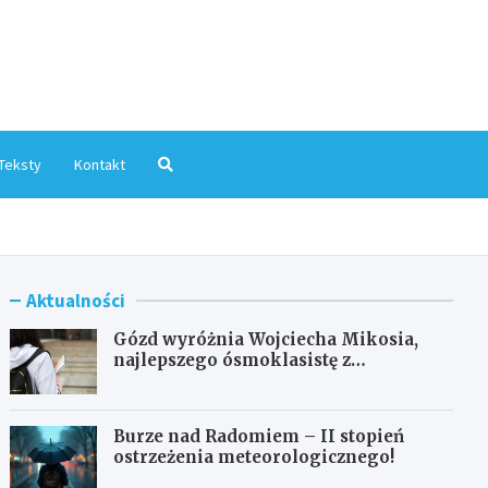
mInfo.pl
Teksty
Kontakt
Aktualności
Gózd wyróżnia Wojciecha Mikosia,
najlepszego ósmoklasistę z
doskonałymi wynikami!
Burze nad Radomiem – II stopień
ostrzeżenia meteorologicznego!