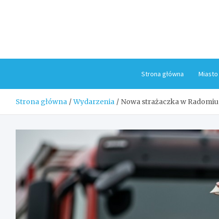
Skip
to
content
Strona główna
Miasto
Strona główna
Wydarzenia
Nowa strażaczka w Radomiu 