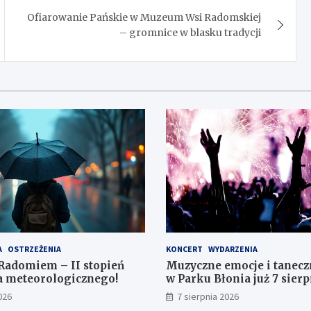
Ofiarowanie Pańskie w Muzeum Wsi Radomskiej
– gromnice w blasku tradycji
A
OSTRZEŻENIA
KONCERT
WYDARZENIA
Radomiem – II stopień
Muzyczne emocje i tanecz
a meteorologicznego!
w Parku Błonia już 7 sierp
026
7 sierpnia 2026