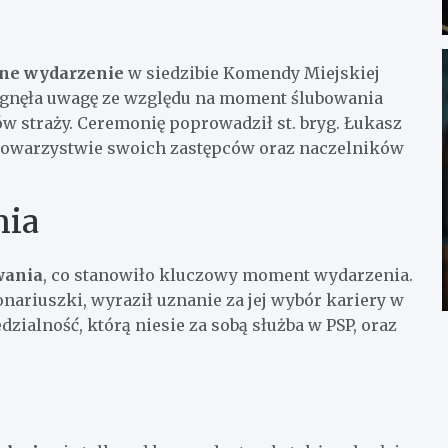
żne wydarzenie
w siedzibie Komendy Miejskiej
iągnęła uwagę ze względu na moment ślubowania
ów straży. Ceremonię poprowadził st. bryg. Łukasz
towarzystwie swoich zastępców oraz naczelników
nia
wania
, co stanowiło kluczowy moment wydarzenia.
ariuszki, wyraził uznanie za jej wybór kariery w
edzialność, którą niesie za sobą służba w PSP, oraz