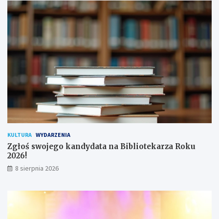
a
d
n
y
a
c
!
h
u
ż
y
t
k
o
w
n
i
k
KULTURA
WYDARZENIA
ó
Zgłoś swojego kandydata na Bibliotekarza Roku
w
2026!
8 sierpnia 2026