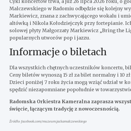
Cykl koncertów trwa, a już 26 lipca 2026 roku, o go
Malczewskiego w Radomiu odbędzie się kolejny wy
Markiewicz, znana z zachwycającego wokalu i umiej
altówką i Nikola Kołodziejczyk przy fortepianie. 
solowej płyty Małgorzaty Markiewicz „Bring the Li
popularnych utworów pop i jazzu.
Informacje o biletach
Dla wszystkich chętnych uczestników koncertu, bi
Ceny biletów wynoszą 15 zł za bilet normalny i 10 zł
Dzieci poniżej 7 roku życia mogą wziąć udział w ko
spędzić niezapomniane popołudnie w towarzystwi
Radomska Orkiestra Kameralna zaprasza wszys
święcie, łączącym tradycję z nowoczesnością.
Źródło: facebook.com/muzeum.jackamalczewskiego