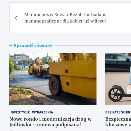
Nawigacja
Mammobus w Kowali: Bezpłatne badania
wpisu
mammograficzne dla kobiet już w lipcu!
Sprawdź również
INWESTYCJE
WYDARZENIA
BEZ KATEGORII
Nowe rondo i modernizacja dróg w
Bezpieczna
Jedlińsku – umowa podpisana!
kluczowe z
użytkowni