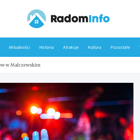
Rado
Aktualności
Historia
Atrakcje
Kultura
Pozostałe
rtów w Malczewskim