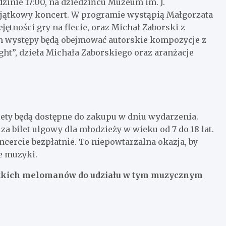
dzinie 17:00, na dziedzińcu Muzeum im. J.
jątkowy koncert. W programie wystąpią Małgorzata
ętności gry na flecie, oraz Michał Zaborski z
Ich występy będą obejmować autorskie kompozycje z
ght”, dzieła Michała Zaborskiego oraz aranżacje
lety będą dostępne do zakupu w dniu wydarzenia.
 za bilet ulgowy dla młodzieży w wieku od 7 do 18 lat.
ncercie bezpłatnie. To niepowtarzalna okazja, by
e muzyki.
tkich melomanów do udziału w tym muzycznym