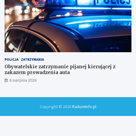
!
POLICJA
ZATRZYMANIA
Obywatelskie zatrzymanie pijanej kierującej z
zakazem prowadzenia auta
6 sierpnia 2026
Copyright © 2026
RadomInfo.pl