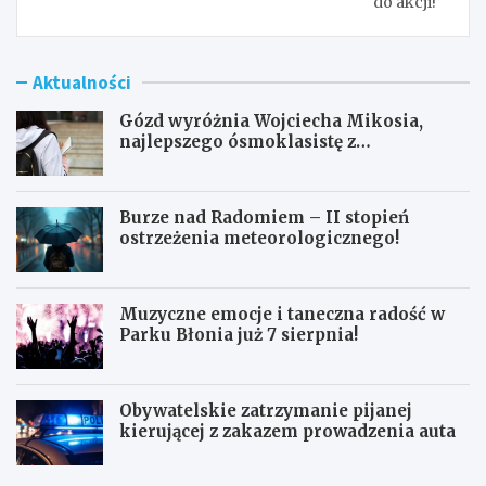
do akcji!
Aktualności
Gózd wyróżnia Wojciecha Mikosia,
najlepszego ósmoklasistę z
doskonałymi wynikami!
Burze nad Radomiem – II stopień
ostrzeżenia meteorologicznego!
Muzyczne emocje i taneczna radość w
Parku Błonia już 7 sierpnia!
Obywatelskie zatrzymanie pijanej
kierującej z zakazem prowadzenia auta
G
B
ó
u