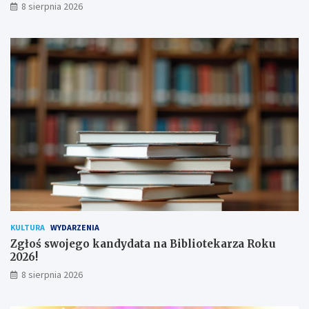
8 sierpnia 2026
p
m
i
ł
s
o
a
d
n
y
a
c
!
h
u
ż
y
t
k
o
w
n
i
k
KULTURA
WYDARZENIA
ó
Zgłoś swojego kandydata na Bibliotekarza Roku
w
2026!
8 sierpnia 2026