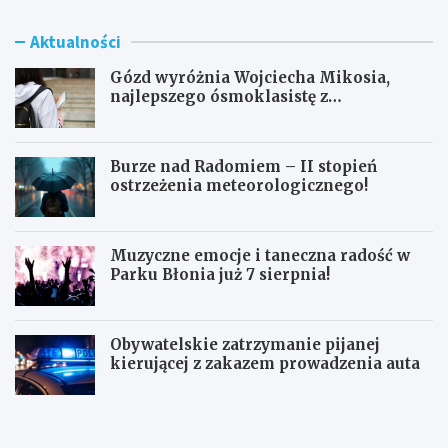
Aktualności
Gózd wyróżnia Wojciecha Mikosia,
najlepszego ósmoklasistę z
doskonałymi wynikami!
Burze nad Radomiem – II stopień
ostrzeżenia meteorologicznego!
Muzyczne emocje i taneczna radość w
Parku Błonia już 7 sierpnia!
Obywatelskie zatrzymanie pijanej
kierującej z zakazem prowadzenia auta
G
B
ó
u
z
r