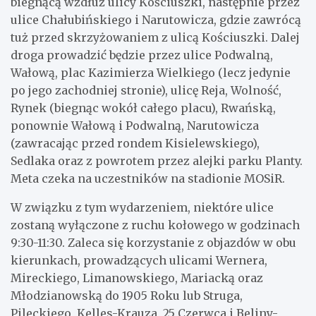
biegnącą wzdłuż ulicy Kościuszki, następnie przez
ulice Chałubińskiego i Narutowicza, gdzie zawrócą
tuż przed skrzyżowaniem z ulicą Kościuszki. Dalej
droga prowadzić będzie przez ulice Podwalną,
Wałową, plac Kazimierza Wielkiego (lecz jedynie
po jego zachodniej stronie), ulicę Reja, Wolność,
Rynek (biegnąc wokół całego placu), Rwańską,
ponownie Wałową i Podwalną, Narutowicza
(zawracając przed rondem Kisielewskiego),
Sedlaka oraz z powrotem przez alejki parku Planty.
Meta czeka na uczestników na stadionie MOSiR.
W związku z tym wydarzeniem, niektóre ulice
zostaną wyłączone z ruchu kołowego w godzinach
9:30-11:30. Zaleca się korzystanie z objazdów w obu
kierunkach, prowadzących ulicami Wernera,
Mireckiego, Limanowskiego, Mariacką oraz
Młodzianowską do 1905 Roku lub Struga,
Pileckiego, Kelles-Krauza, 25 Czerwca i Beliny-