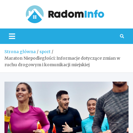
Skip
to
content
Radom
Strona główna
sport
Maraton Niepodległości: Informacje dotyczące zmian w
ruchu drogowym i komunikacji miejskiej