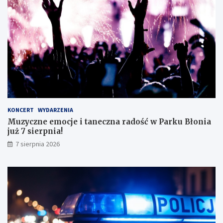
ę
e
z
g
d
o
o
!
s
k
o
n
a
ł
y
KONCERT
WYDARZENIA
m
Muzyczne emocje i taneczna radość w Parku Błonia
i
już 7 sierpnia!
w
y
7 sierpnia 2026
n
i
k
a
m
i
!