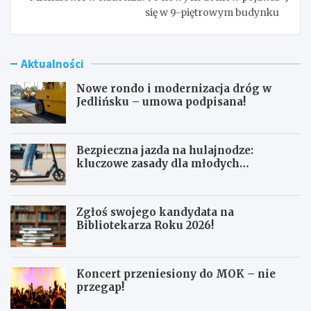
się w 9-piętrowym budynku
Aktualności
Nowe rondo i modernizacja dróg w
Jedlińsku – umowa podpisana!
Bezpieczna jazda na hulajnodze:
kluczowe zasady dla młodych
użytkowników
Zgłoś swojego kandydata na
Bibliotekarza Roku 2026!
Koncert przeniesiony do MOK – nie
przegap!
N
B