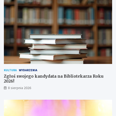
a
d
n
y
a
c
!
h
u
ż
y
t
k
o
w
n
i
k
KULTURA
WYDARZENIA
ó
Zgłoś swojego kandydata na Bibliotekarza Roku
w
2026!
8 sierpnia 2026