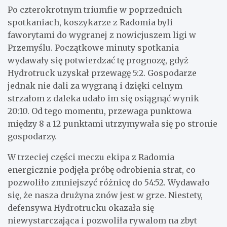
Po czterokrotnym triumfie w poprzednich
spotkaniach, koszykarze z Radomia byli
faworytami do wygranej z nowicjuszem ligi w
Przemyślu. Początkowe minuty spotkania
wydawały się potwierdzać tę prognozę, gdyż
Hydrotruck uzyskał przewagę 5:2. Gospodarze
jednak nie dali za wygraną i dzięki celnym
strzałom z daleka udało im się osiągnąć wynik
20:10. Od tego momentu, przewaga punktowa
między 8 a 12 punktami utrzymywała się po stronie
gospodarzy.
W trzeciej części meczu ekipa z Radomia
energicznie podjęła próbę odrobienia strat, co
pozwoliło zmniejszyć różnicę do 54:52. Wydawało
się, że nasza drużyna znów jest w grze. Niestety,
defensywa Hydrotrucku okazała się
niewystarczająca i pozwoliła rywalom na zbyt