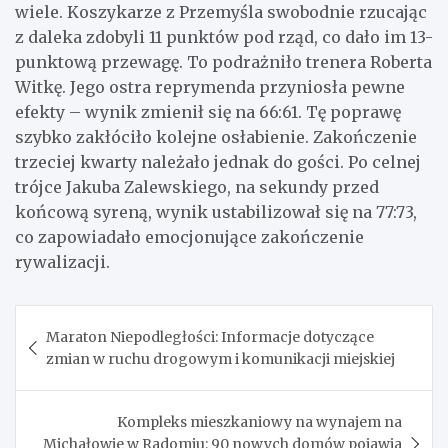
wiele. Koszykarze z Przemyśla swobodnie rzucając
z daleka zdobyli 11 punktów pod rząd, co dało im 13-
punktową przewagę. To podrażniło trenera Roberta
Witkę. Jego ostra reprymenda przyniosła pewne
efekty – wynik zmienił się na 66:61. Tę poprawę
szybko zakłóciło kolejne osłabienie. Zakończenie
trzeciej kwarty należało jednak do gości. Po celnej
trójce Jakuba Zalewskiego, na sekundy przed
końcową syreną, wynik ustabilizował się na 77:73,
co zapowiadało emocjonujące zakończenie
rywalizacji.
Nawigacja
Maraton Niepodległości: Informacje dotyczące
wpisu
zmian w ruchu drogowym i komunikacji miejskiej
Kompleks mieszkaniowy na wynajem na
Michałowie w Radomiu: 90 nowych domów pojawia