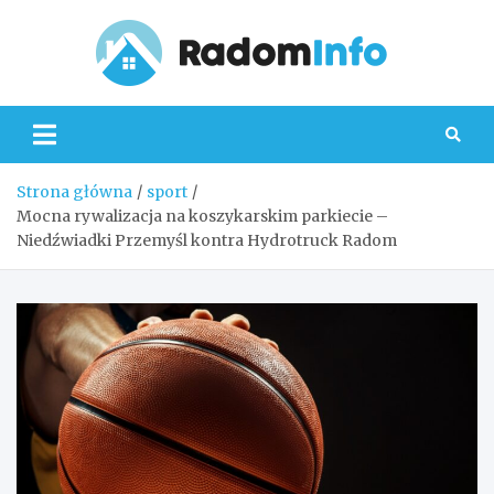
Skip
to
content
Radom
Strona główna
sport
Mocna rywalizacja na koszykarskim parkiecie –
Niedźwiadki Przemyśl kontra Hydrotruck Radom