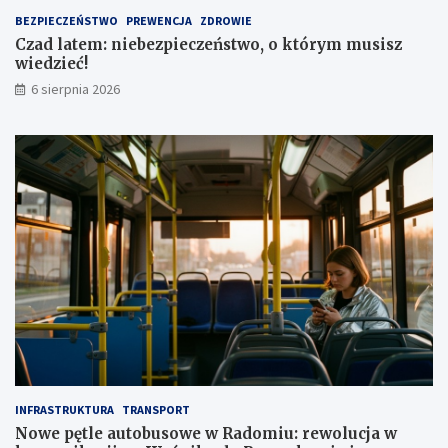
t
1
BEZPIECZEŃSTWO
PREWENCJA
ZDROWIE
a
,
Czad latem: niebezpieczeństwo, o którym musisz
1
wiedzieć!
m
l
6 sierpnia 2026
n
z
ł
INFRASTRUKTURA
TRANSPORT
Nowe pętle autobusowe w Radomiu: rewolucja w