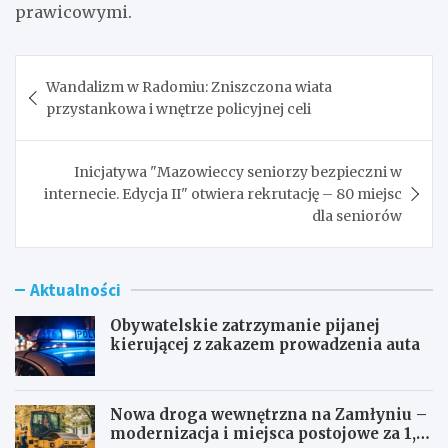
prawicowymi.
Nawigacja
Wandalizm w Radomiu: Zniszczona wiata
wpisu
przystankowa i wnętrze policyjnej celi
Inicjatywa "Mazowieccy seniorzy bezpieczni w
internecie. Edycja II" otwiera rekrutację – 80 miejsc
dla seniorów
Aktualności
Obywatelskie zatrzymanie pijanej
kierującej z zakazem prowadzenia auta
Nowa droga wewnętrzna na Zamłyniu –
modernizacja i miejsca postojowe za 1,1