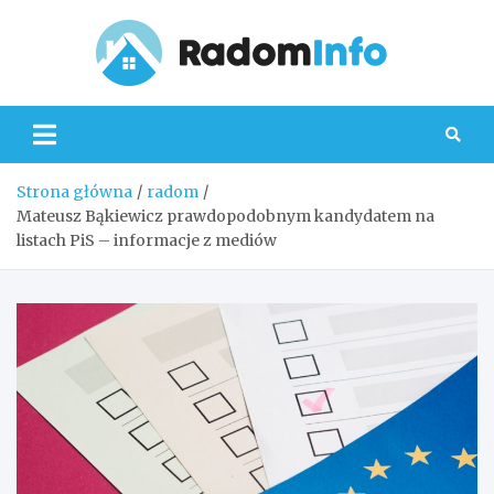
Skip
to
content
Radom
Strona główna
radom
Mateusz Bąkiewicz prawdopodobnym kandydatem na
listach PiS – informacje z mediów