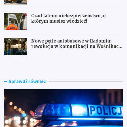
mln zł
Czad latem: niebezpieczeństwo, o
którym musisz wiedzieć!
Nowe pętle autobusowe w Radomiu:
rewolucja w komunikacji na Wośnikach,
Pruszakowie i Zamłyniu
O
N
b
o
y
w
w
a
a
d
Sprawdź również
t
r
e
o
l
g
s
a
k
w
i
e
e
w
z
n
a
ę