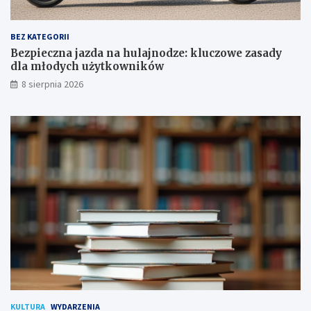
o
a
w
d
a
y
BEZ KATEGORII
p
d
Bezpieczna jazda na hulajnodze: kluczowe zasady
o
l
dla młodych użytkowników
d
a
8 sierpnia 2026
p
m
i
ł
s
o
a
d
n
y
a
c
!
h
u
ż
y
t
k
o
w
n
i
k
KULTURA
WYDARZENIA
ó