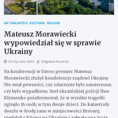
AKTUALNOŚCI
KULTURA
REGION
Mateusz Morawiecki
wypowiedział się w sprawie
Ukrainy
22 stycznia 2023
Zbigniew Kosecki
Na konferencji w Davos premier Mateusz
Morawiecki złożył kondolencje rządowi Ukrainy.
Nie miał pewności, czy zdarzenie było zamierzone,
czy było wypadkiem. Szef ukraińskiej policji Ihor
Klymenko poinformował, że w wyniku tragedii
zginęło 16 osób, w tym dwoje dzieci. Do katastrofy
doszło w środę rano w miejscowości Brovary,
niedaleko Kijowa na Ukrainie i zabrała ona życie