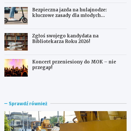
Bezpieczna jazda na hulajnodze:
kluczowe zasady dla młodych
użytkowników
Zgłoś swojego kandydata na
Bibliotekarza Roku 2026!
Koncert przeniesiony do MOK – nie
przegap!
N
B
o
e
w
z
e
p
r
i
Sprawdź również
o
e
n
c
d
z
o
n
i
a