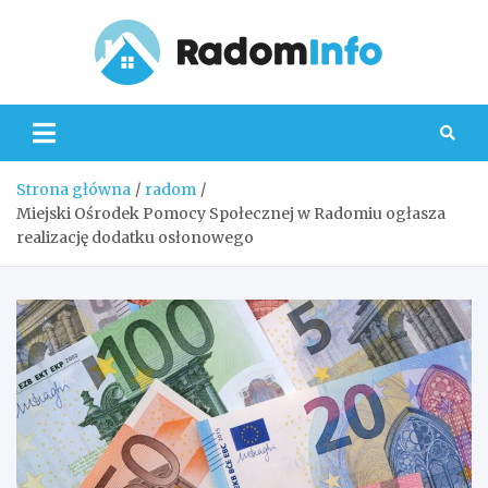
Skip
to
content
Radom
Strona główna
radom
Miejski Ośrodek Pomocy Społecznej w Radomiu ogłasza
realizację dodatku osłonowego