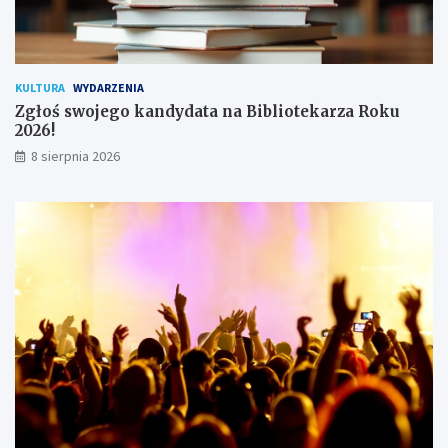
w
n
i
k
KULTURA
WYDARZENIA
ó
Zgłoś swojego kandydata na Bibliotekarza Roku
w
2026!
8 sierpnia 2026