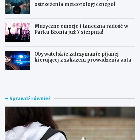
ostrzeżenia meteorologicznego!
Muzyczne emocje i taneczna radość w
Parku Błonia już 7 sierpnia!
Obywatelskie zatrzymanie pijanej
kierującej z zakazem prowadzenia auta
G
B
ó
u
z
r
d
z
w
e
Sprawdź również
y
n
r
a
ó
d
ż
R
n
a
i
d
a
o