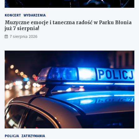
ł
y
KONCERT
WYDARZENIA
m
Muzyczne emocje i taneczna radość w Parku Błonia
i
już 7 sierpnia!
w
y
7 sierpnia 2026
n
i
k
a
m
i
!
POLICJA
ZATRZYMANIA