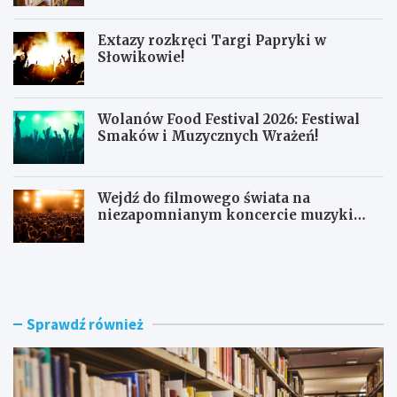
Extazy rozkręci Targi Papryki w
Słowikowie!
Wolanów Food Festival 2026: Festiwal
Smaków i Muzycznych Wrażeń!
Wejdź do filmowego świata na
niezapomnianym koncercie muzyki
filmowej!
R
E
a
x
d
t
o
a
m
z
Sprawdź również
s
y
k
r
a
o
B
z
i
k