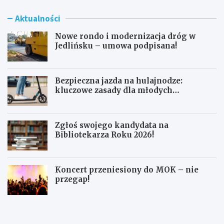
Aktualności
Nowe rondo i modernizacja dróg w
Jedlińsku – umowa podpisana!
Bezpieczna jazda na hulajnodze:
kluczowe zasady dla młodych
użytkowników
Zgłoś swojego kandydata na
Bibliotekarza Roku 2026!
Koncert przeniesiony do MOK – nie
przegap!
N
B
o
e
w
z
e
p