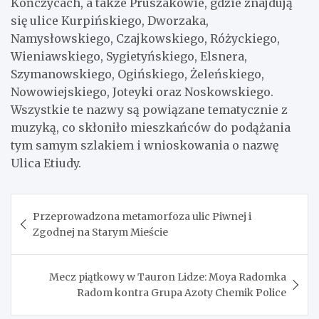
Kończycach, a także Pruszakowie, gdzie znajdują
się ulice Kurpińskiego, Dworzaka,
Namysłowskiego, Czajkowskiego, Różyckiego,
Wieniawskiego, Sygietyńskiego, Elsnera,
Szymanowskiego, Ogińskiego, Żeleńskiego,
Nowowiejskiego, Joteyki oraz Noskowskiego.
Wszystkie te nazwy są powiązane tematycznie z
muzyką, co skłoniło mieszkańców do podążania
tym samym szlakiem i wnioskowania o nazwę
Ulica Etiudy.
Nawigacja
Przeprowadzona metamorfoza ulic Piwnej i
wpisu
Zgodnej na Starym Mieście
Mecz piątkowy w Tauron Lidze: Moya Radomka
Radom kontra Grupa Azoty Chemik Police