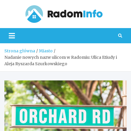
Skip
to
content
Radom
Strona główna
Miasto
Nadanie nowych nazw ulicom w Radomiu: Ulica Etiudy i
Aleja Ryszarda Szurkowskiego