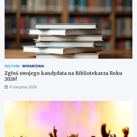
!
h
u
ż
y
t
k
o
w
n
i
k
KULTURA
WYDARZENIA
ó
Zgłoś swojego kandydata na Bibliotekarza Roku
w
2026!
8 sierpnia 2026