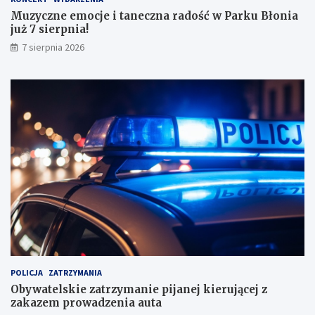
m
Muzyczne emocje i taneczna radość w Parku Błonia
i
już 7 sierpnia!
w
y
7 sierpnia 2026
n
i
k
a
m
i
!
POLICJA
ZATRZYMANIA
Obywatelskie zatrzymanie pijanej kierującej z
zakazem prowadzenia auta