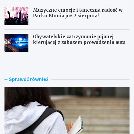
Muzyczne emocje i taneczna radość w
Parku Błonia już 7 sierpnia!
Obywatelskie zatrzymanie pijanej
kierującej z zakazem prowadzenia auta
G
B
ó
u
z
r
d
z
w
e
Sprawdź również
y
n
r
a
ó
d
ż
R
n
a
i
d
a
o
W
m
o
i
j
e